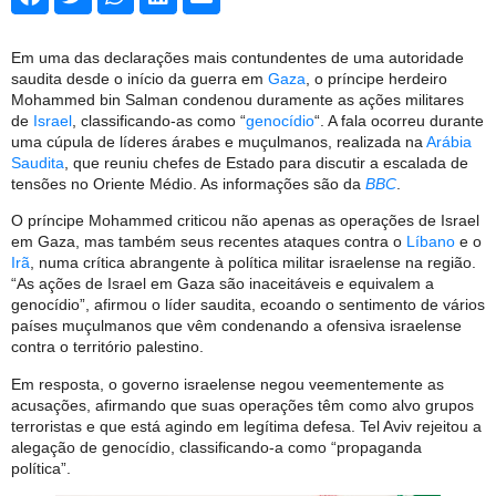
Em uma das declarações mais contundentes de uma autoridade
saudita desde o início da guerra em
Gaza
, o príncipe herdeiro
Mohammed bin Salman condenou duramente as ações militares
de
Israel
, classificando-as como “
genocídio
“. A fala ocorreu durante
uma cúpula de líderes árabes e muçulmanos, realizada na
Arábia
Saudita
, que reuniu chefes de Estado para discutir a escalada de
tensões no Oriente Médio. As informações são da
BBC
.
O príncipe Mohammed criticou não apenas as operações de Israel
em Gaza, mas também seus recentes ataques contra o
Líbano
e o
Irã
, numa crítica abrangente à política militar israelense na região.
“As ações de Israel em Gaza são inaceitáveis e equivalem a
genocídio”, afirmou o líder saudita, ecoando o sentimento de vários
países muçulmanos que vêm condenando a ofensiva israelense
contra o território palestino.
Em resposta, o governo israelense negou veementemente as
acusações, afirmando que suas operações têm como alvo grupos
terroristas e que está agindo em legítima defesa. Tel Aviv rejeitou a
alegação de genocídio, classificando-a como “propaganda
política”.