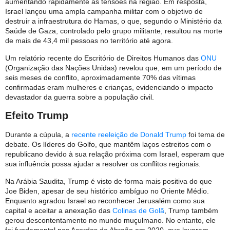
aumentando rapidamente as tensões na região. Em resposta,
Israel lançou uma ampla campanha militar com o objetivo de
destruir a infraestrutura do Hamas, o que, segundo o Ministério da
Saúde de Gaza, controlado pelo grupo militante, resultou na morte
de mais de 43,4 mil pessoas no território até agora.
Um relatório recente do Escritório de Direitos Humanos das
ONU
(Organização das Nações Unidas) revelou que, em um período de
seis meses de conflito, aproximadamente 70% das vítimas
confirmadas eram mulheres e crianças, evidenciando o impacto
devastador da guerra sobre a população civil.
Efeito Trump
Durante a cúpula, a
recente reeleição de Donald Trump
foi tema de
debate. Os líderes do Golfo, que mantêm laços estreitos com o
republicano devido à sua relação próxima com Israel, esperam que
sua influência possa ajudar a resolver os conflitos regionais.
Na Arábia Saudita, Trump é visto de forma mais positiva do que
Joe Biden, apesar de seu histórico ambíguo no Oriente Médio.
Enquanto agradou Israel ao reconhecer Jerusalém como sua
capital e aceitar a anexação das
Colinas de Golã
, Trump também
gerou descontentamento no mundo muçulmano. No entanto, ele
foi fundamental nos Acordos de Abraão em 2020, que levaram