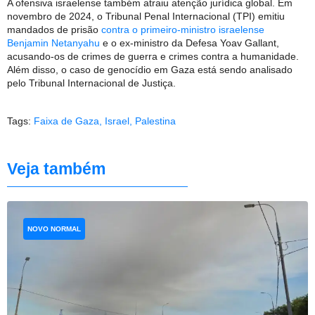
A ofensiva israelense também atraiu atenção jurídica global. Em
novembro de 2024, o Tribunal Penal Internacional (TPI) emitiu
mandados de prisão
contra o primeiro-ministro israelense
Benjamin Netanyahu
e o ex-ministro da Defesa Yoav Gallant,
acusando-os de crimes de guerra e crimes contra a humanidade.
Além disso, o caso de genocídio em Gaza está sendo analisado
pelo Tribunal Internacional de Justiça.
Tags:
Faixa de Gaza
,
Israel
,
Palestina
Veja também
NOVO NORMAL