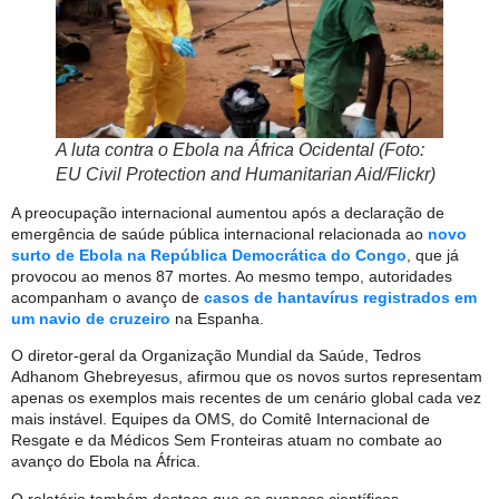
A luta contra o Ebola na África Ocidental (Foto:
EU Civil Protection and Humanitarian Aid/Flickr)
A preocupação internacional aumentou após a declaração de
emergência de saúde pública internacional relacionada ao
novo
surto de Ebola na República Democrática do Congo
, que já
provocou ao menos 87 mortes. Ao mesmo tempo, autoridades
acompanham o avanço de
casos de hantavírus registrados em
um navio de cruzeiro
na Espanha.
O diretor-geral da Organização Mundial da Saúde, Tedros
Adhanom Ghebreyesus, afirmou que os novos surtos representam
apenas os exemplos mais recentes de um cenário global cada vez
mais instável. Equipes da OMS, do Comitê Internacional de
Resgate e da Médicos Sem Fronteiras atuam no combate ao
avanço do Ebola na África.
O relatório também destaca que os avanços científicos