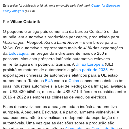
Este artigo foi publicado originalmente em inglês pelo think tank
Center for European
Policy Analysis
(CEPA)
Por
Viliam Ostatník
O pequeno e antigo país comunista da Europa Central é o líder
mundial em automóveis produzidos per capita, produzindo para
Volkswagen
,
Peugeot
,
Kia
ou
Land Rover
– e em breve para a
Volvo
. Os automóveis representam mais de 41% das exportações
da
Eslováquia
, empregando indiretamente mais de 250 mil
pessoas. Mas esta próspera indústria automotiva eslovaca
enfrenta agora um potencial tsunami. A
União Europeia
(UE)
proibirá os motores de automóveis a gás
a partir de 2035
. As
exportações chinesas de automóveis elétricos para a UE estão
aumentando. Tanto os
EUA
como a
China
concedem subsídios às
suas indústrias automóveis, a Lei de Redução da Inflação, avaliada
em US$ 430 bilhões, e cerca de US$ 57 bilhões em subsídios entre
2016 e 2022 às empresas chinesas de veículos elétricos.
Estes desenvolvimentos ameaçam toda a indústria automotiva
europeia. A pequena Eslováquia é particularmente vulnerável. A
sua economia não é diversificada e depende da exportação de
automóveis. Uma vez que as decisões sobre a produção são
tomadas pelas empresas-mãe na
Alemanha
, na
Coreia do Sul
ou