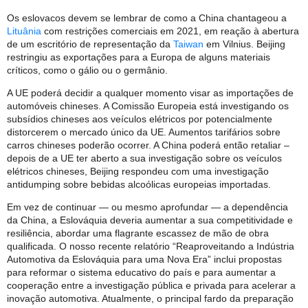
Os eslovacos devem se lembrar de como a China chantageou a
Lituânia
com restrições comerciais em 2021, em reação à abertura
de um escritório de representação da
Taiwan
em Vilnius. Beijing
restringiu as exportações para a Europa de alguns materiais
críticos, como o gálio ou o germânio.
A UE poderá decidir a qualquer momento visar as importações de
automóveis chineses. A Comissão Europeia está investigando os
subsídios chineses aos veículos elétricos por potencialmente
distorcerem o mercado único da UE. Aumentos tarifários sobre
carros chineses poderão ocorrer. A China poderá então retaliar –
depois de a UE ter aberto a sua investigação sobre os veículos
elétricos chineses, Beijing respondeu com uma investigação
antidumping sobre bebidas alcoólicas europeias importadas.
Em vez de continuar — ou mesmo aprofundar — a dependência
da China, a Eslováquia deveria aumentar a sua competitividade e
resiliência, abordar uma flagrante escassez de mão de obra
qualificada. O nosso recente relatório “Reaproveitando a Indústria
Automotiva da Eslováquia para uma Nova Era” inclui propostas
para reformar o sistema educativo do país e para aumentar a
cooperação entre a investigação pública e privada para acelerar a
inovação automotiva. Atualmente, o principal fardo da preparação