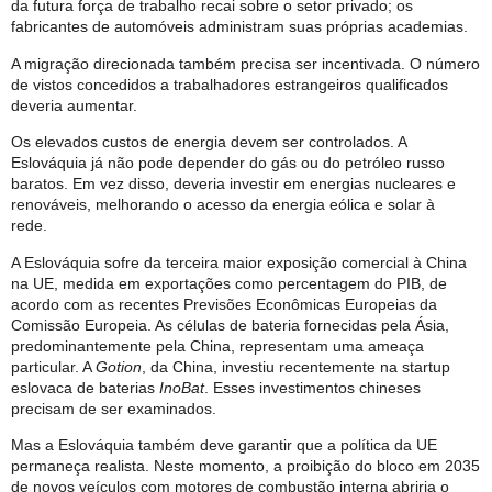
da futura força de trabalho recai sobre o setor privado; os
fabricantes de automóveis administram suas próprias academias.
A migração direcionada também precisa ser incentivada. O número
de vistos concedidos a trabalhadores estrangeiros qualificados
deveria aumentar.
Os elevados custos de energia devem ser controlados. A
Eslováquia já não pode depender do gás ou do petróleo russo
baratos. Em vez disso, deveria investir em energias nucleares e
renováveis, melhorando o acesso da energia eólica e solar à
rede.
A Eslováquia sofre da terceira maior exposição comercial à China
na UE, medida em exportações como percentagem do PIB, de
acordo com as recentes Previsões Econômicas Europeias da
Comissão Europeia. As células de bateria fornecidas pela Ásia,
predominantemente pela China, representam uma ameaça
particular. A
Gotion
, da China, investiu recentemente na startup
eslovaca de baterias
InoBat
. Esses investimentos chineses
precisam de ser examinados.
Mas a Eslováquia também deve garantir que a política da UE
permaneça realista. Neste momento, a proibição do bloco em 2035
de novos veículos com motores de combustão interna abriria o