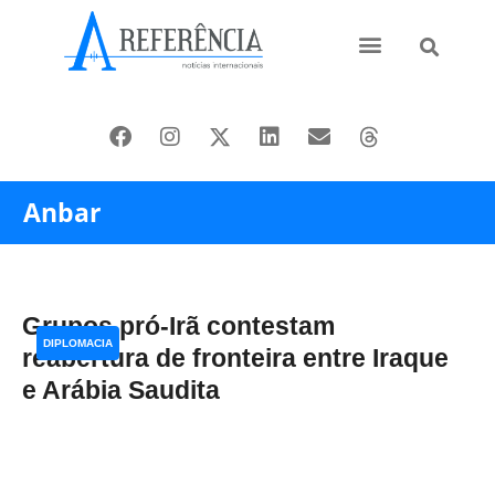
Ásia e Pacífico
Oriente Médio
Anbar
Grupos pró-Irã contestam
DIPLOMACIA
reabertura de fronteira entre Iraque
e Arábia Saudita