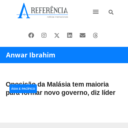
Ásia e Pacífico
Oriente Médio
Anwar Ibrahim
Oposição da Malásia tem maioria
ÁSIA E PACÍFICO
para formar novo governo, diz líder