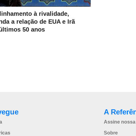
linhamento à rivalidade,
nda a relação de EUA e Irã
últimos 50 anos
vegue
A Referê
a
Assine nossa 
icas
Sobre