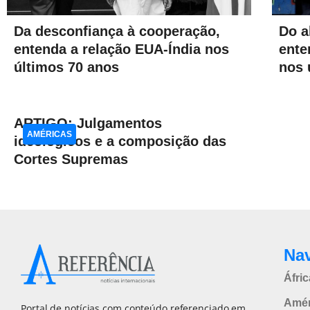
Da desconfiança à cooperação,
Do a
entenda a relação EUA-Índia nos
ente
últimos 70 anos
nos 
ARTIGO: Julgamentos
AMÉRICAS
ideológicos e a composição das
Cortes Supremas
Na
Áfric
Amér
Portal de notícias com conteúdo referenciado em