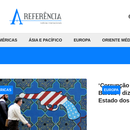
MÉRICAS
ÁSIA E PACÍFICO
EUROPA
ORIENTE MÉD
‘Corrupção
RICAS
EUROPA
Bálcãs’, di
Estado do