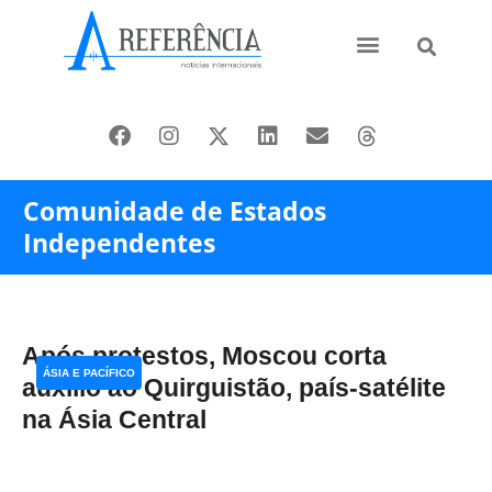
Ásia e Pacífico
Oriente Médio
Comunidade de Estados
Independentes
Após protestos, Moscou corta
ÁSIA E PACÍFICO
auxílio ao Quirguistão, país-satélite
na Ásia Central