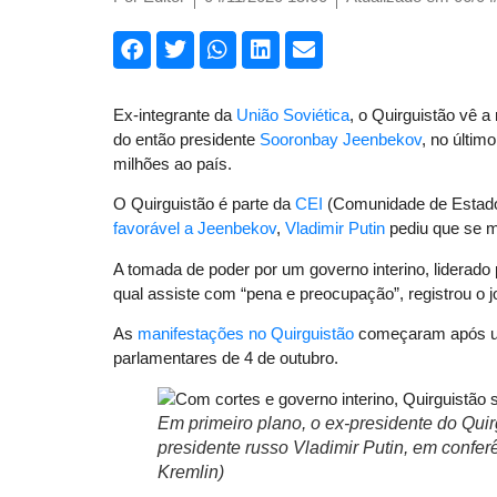
Ex-integrante da
União Soviética
, o Quirguistão vê 
do então presidente
Sooronbay Jeenbekov
, no últim
milhões ao país.
O Quirguistão é parte da
CEI
(Comunidade de Estados
favorável a Jeenbekov
,
Vladimir Putin
pediu que se ma
A tomada de poder por um governo interino, liderado
qual assiste com “pena e preocupação”, registrou o j
As
manifestações no Quirguistão
começaram após uma
parlamentares de 4 de outubro.
Em primeiro plano, o ex-presidente do Quir
presidente russo Vladimir Putin, em confer
Kremlin)