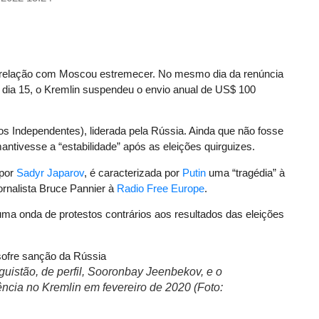
a relação com Moscou estremecer. No mesmo dia da renúncia
o dia 15, o Kremlin suspendeu o envio anual de US$ 100
 Independentes), liderada pela Rússia. Ainda que não fosse
ntivesse a “estabilidade” após as eleições quirguizes.
 por
Sadyr Japarov
, é caracterizada por
Putin
uma “tragédia” à
ornalista Bruce Pannier à
Radio Free Europe
.
 onda de protestos contrários aos resultados das eleições
guistão, de perfil, Sooronbay Jeenbekov, e o
ência no Kremlin em fevereiro de 2020 (Foto: