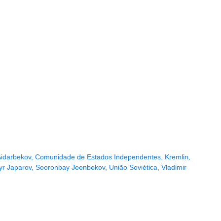
Aidarbekov
,
Comunidade de Estados Independentes
,
Kremlin
,
yr Japarov
,
Sooronbay Jeenbekov
,
União Soviética
,
Vladimir