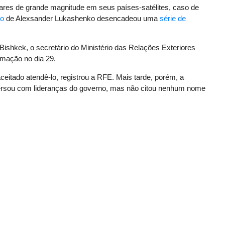
ulares de grande magnitude em seus países-satélites, caso de
ão
de Alexsander Lukashenko desencadeou uma
série de
Bishkek, o secretário do Ministério das Relações Exteriores
imação no dia 29.
aceitado atendê-lo, registrou a RFE. Mais tarde, porém, a
nversou com lideranças do governo, mas não citou nenhum nome