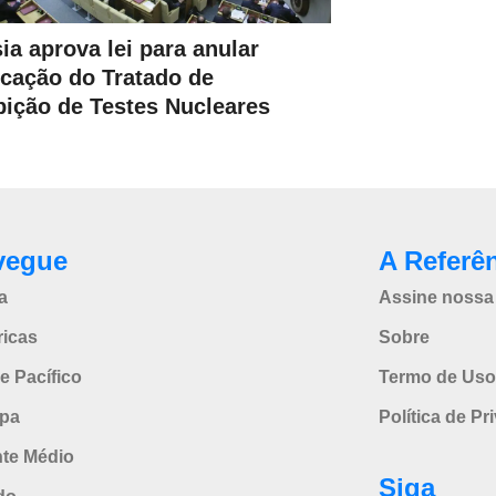
ia aprova lei para anular
ficação do Tratado de
bição de Testes Nucleares
vegue
A Referê
a
Assine nossa 
icas
Sobre
e Pacífico
Termo de Uso
pa
Política de Pr
nte Médio
Siga