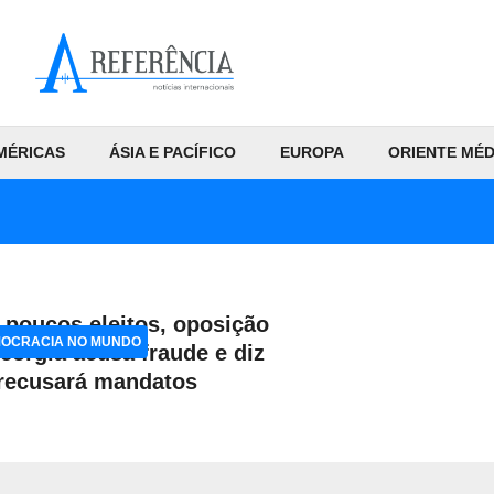
MÉRICAS
ÁSIA E PACÍFICO
EUROPA
ORIENTE MÉD
poucos eleitos, oposição
OCRACIA NO MUNDO
eórgia acusa fraude e diz
recusará mandatos