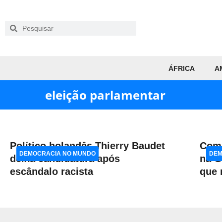
ÁFRICA
A
eleição parlamentar
Político holandês Thierry Baudet
Com 
DEMOCRACIA NO MUNDO
DEM
deixa candidatura após
na G
escândalo racista
que 