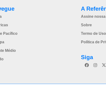
vegue
A Referê
a
Assine nossa 
icas
Sobre
e Pacífico
Termo de Uso
pa
Política de Pr
nte Médio
Siga
do