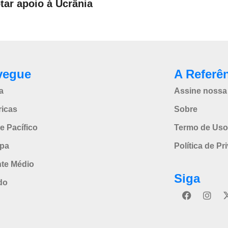
tar apoio à Ucrânia
vegue
A Referê
a
Assine nossa 
icas
Sobre
e Pacífico
Termo de Uso
pa
Política de Pr
nte Médio
Siga
do