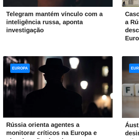
Telegram mantém vínculo com a
Caso
inteligência russa, aponta
a Rú
investigação
desc
Eur
EUROPA
EUR
Rússia orienta agentes a
Áust
monitorar críticos na Europa e
desi