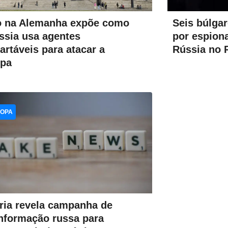
 na Alemanha expõe como
Seis búlga
ssia usa agentes
por espion
artáveis para atacar a
Rússia no 
opa
OPA
ria revela campanha de
nformação russa para