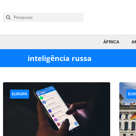
ÁFRICA
A
inteligência russa
EUROPA
EUR