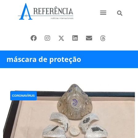
Ásia e Pacífico
Oriente Médio
máscara de proteção
CORONAVÍRUS