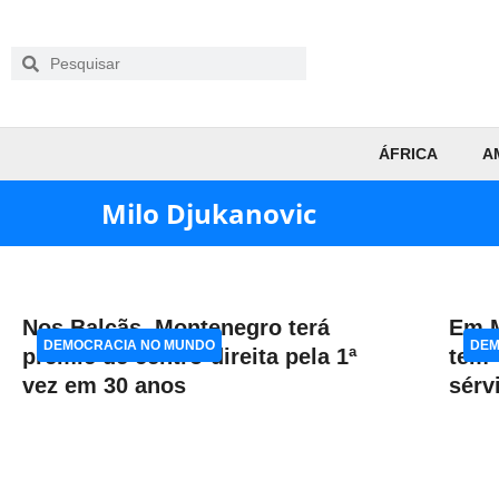
ÁFRICA
A
Milo Djukanovic
Nos Balcãs, Montenegro terá
Em M
DEMOCRACIA NO MUNDO
DEM
premiê de centro-direita pela 1ª
tem 
vez em 30 anos
sérv