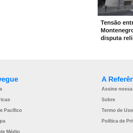
Tensão entr
Montenegro
disputa rel
vegue
A Referê
a
Assine nossa 
icas
Sobre
e Pacífico
Termo de Uso
pa
Política de Pr
nte Médio