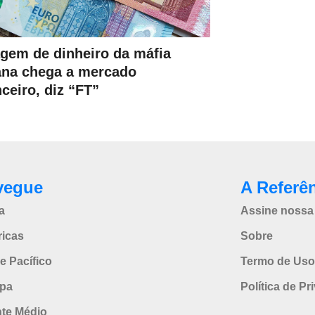
gem de dinheiro da máfia
iana chega a mercado
nceiro, diz “FT”
vegue
A Referê
a
Assine nossa 
icas
Sobre
e Pacífico
Termo de Uso
pa
Política de Pr
nte Médio