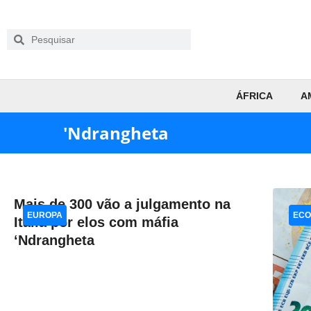
ÁFRICA
A
'Ndrangheta
Mais de 300 vão a julgamento na
EUROPA
ECO
Itália por elos com máfia
‘Ndrangheta