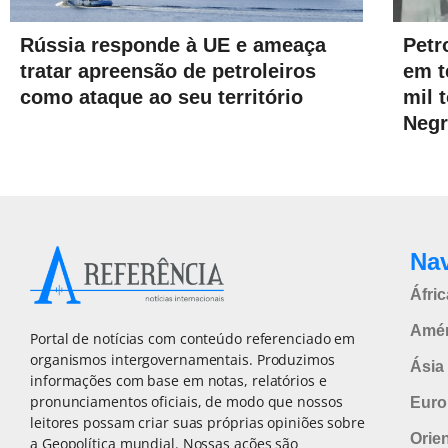
Petr
Rússia responde à UE e ameaça
em t
tratar apreensão de petroleiros
mil 
como ataque ao seu território
Neg
Na
Áfric
Amér
Portal de notícias com conteúdo referenciado em
organismos intergovernamentais. Produzimos
Ásia 
informações com base em notas, relatórios e
pronunciamentos oficiais, de modo que nossos
Euro
leitores possam criar suas próprias opiniões sobre
Orie
a Geopolítica mundial. Nossas ações são