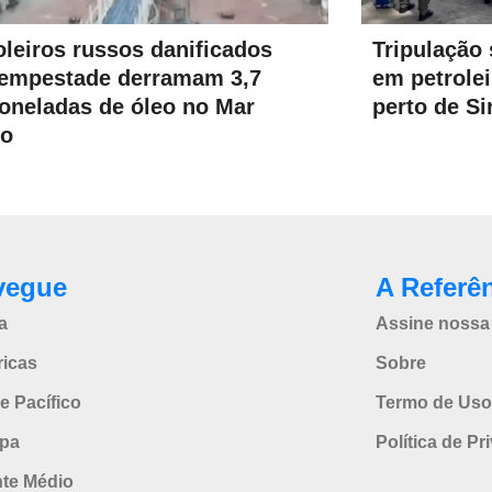
oleiros russos danificados
Tripulação 
empestade derramam 3,7
em petrolei
toneladas de óleo no Mar
perto de S
ro
vegue
A Referê
a
Assine nossa 
icas
Sobre
e Pacífico
Termo de Uso
pa
Política de Pr
nte Médio