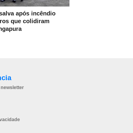
salva após incêndio
ros que colidiram
ingapura
ncia
newsletter
ivacidade