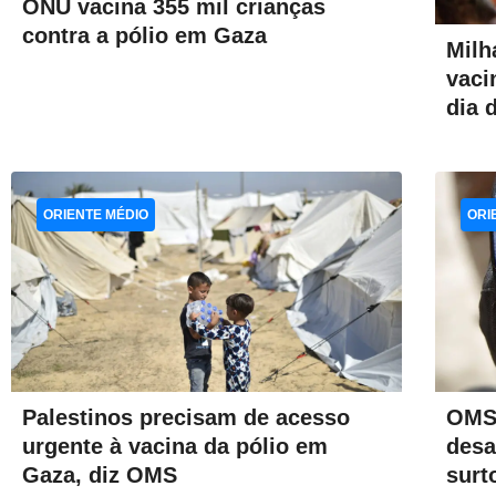
ONU vacina 355 mil crianças
contra a pólio em Gaza
Milh
vaci
dia 
ORIENTE MÉDIO
ORI
OMS 
Palestinos precisam de acesso
desa
urgente à vacina da pólio em
surt
Gaza, diz OMS