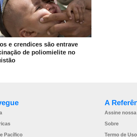
os e crendices são entrave
cinação de poliomielite no
istão
vegue
A Referê
a
Assine nossa 
icas
Sobre
e Pacífico
Termo de Uso