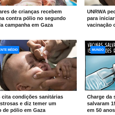
ares de crianças recebem
UNRWA ped
na contra pólio no segundo
para inici
da campanha em Gaza
vacinação 
ENTE MÉDIO
MUNDO
Charge da 
cita condições sanitárias
salvaram 1
strosas e diz temer um
em 50 anos
o de pólio em Gaza