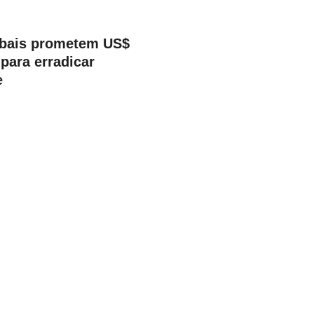
obais prometem US$
 para erradicar
e