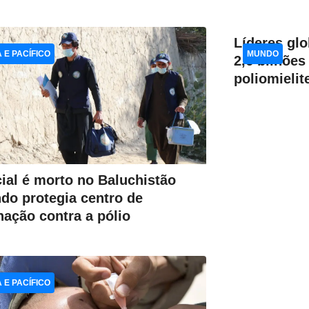
Líderes gl
A E PACÍFICO
MUNDO
2,6 bilhões
poliomielit
cial é morto no Baluchistão
do protegia centro de
nação contra a pólio
A E PACÍFICO