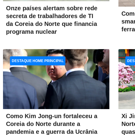
Onze países alertam sobre rede
Como
secreta de trabalhadores de TI
sma
da Coreia do Norte que financia
ferr
programa nuclear
DESTAQUE HOME PRINCIPAL
DES
Xi J
Como Kim Jong-un fortaleceu a
Nort
Coreia do Norte durante a
quas
pandemia e a guerra da Ucrânia