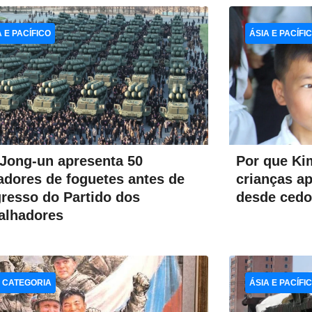
A E PACÍFICO
ÁSIA E PACÍFI
Por que Ki
Jong-un apresenta 50
crianças a
adores de foguetes antes de
desde ced
resso do Partido dos
alhadores
 CATEGORIA
ÁSIA E PACÍFI