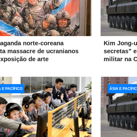
Kim Jong-u
aganda norte-coreana
secretas” 
ata massacre de ucranianos
militar na 
xposição de arte
A E PACÍFICO
ÁSIA E PACÍFI