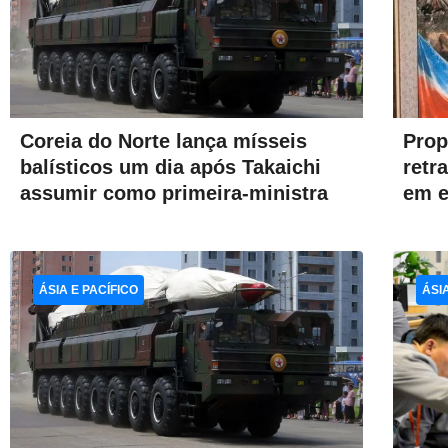
Coreia do Norte lança mísseis
Prop
balísticos um dia após Takaichi
retr
assumir como primeira-ministra
em e
ÁSIA E PACÍFICO
ÁSI