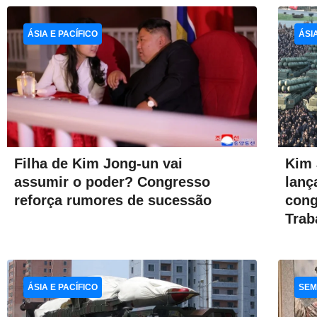
ÁSIA E PACÍFICO
ÁSI
Filha de Kim Jong-un vai
Kim 
assumir o poder? Congresso
lanç
reforça rumores de sucessão
cong
Trab
ÁSIA E PACÍFICO
SEM