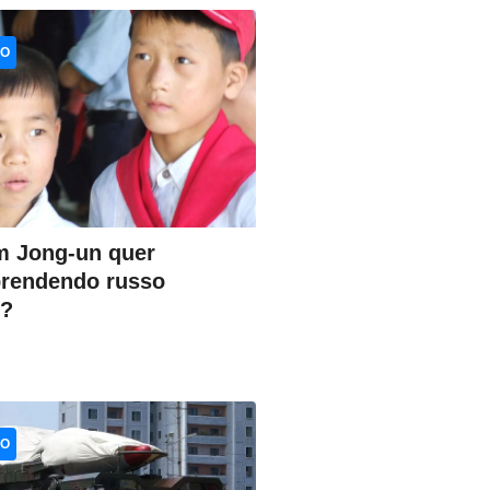
CO
m Jong-un quer
prendendo russo
o?
CO