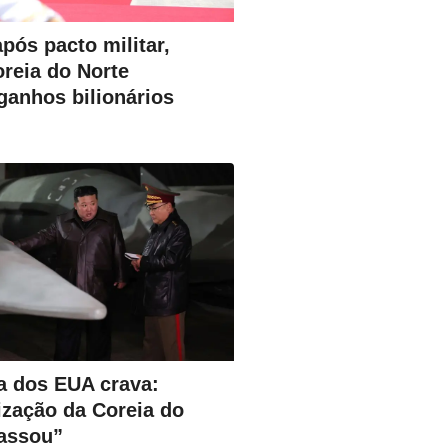
pós pacto militar,
reia do Norte
anhos bilionários
a dos EUA crava:
ização da Coreia do
cassou”