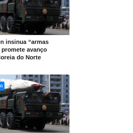
n insinua “armas
e promete avanço
Coreia do Norte
CO