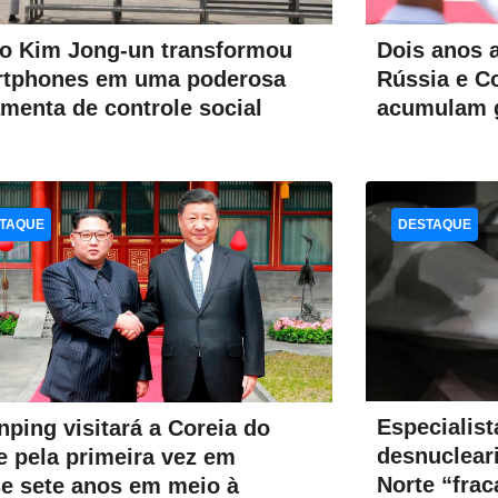
 Kim Jong-un transformou
Dois anos a
rtphones em uma poderosa
Rússia e Co
amenta de controle social
acumulam g
TAQUE
DESTAQUE
Especialist
inping visitará a Coreia do
desnuclear
e pela primeira vez em
Norte “fra
e sete anos em meio à