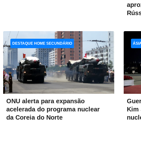
apro
Rúss
DESTAQUE HOME SECUNDÁRIO
ÁSI
ONU alerta para expansão
Guer
acelerada do programa nuclear
Kim 
da Coreia do Norte
nucl