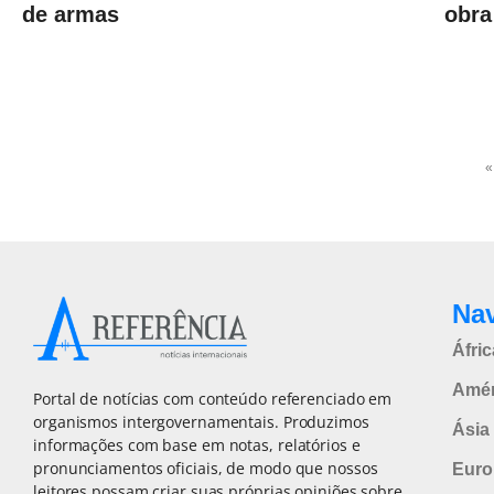
de armas
obra
«
Na
Áfric
Amér
Portal de notícias com conteúdo referenciado em
organismos intergovernamentais. Produzimos
Ásia 
informações com base em notas, relatórios e
pronunciamentos oficiais, de modo que nossos
Euro
leitores possam criar suas próprias opiniões sobre