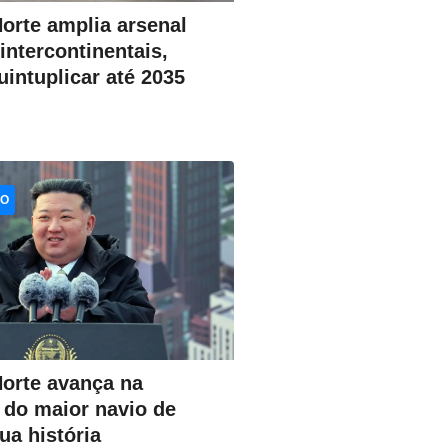
orte amplia arsenal
intercontinentais,
intuplicar até 2035
CO
Norte avança na
 do maior navio de
ua história