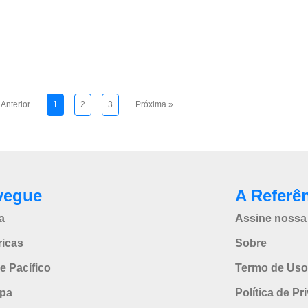
 Anterior
1
2
3
Próxima »
vegue
A Referê
a
Assine nossa 
icas
Sobre
e Pacífico
Termo de Uso
pa
Política de Pr