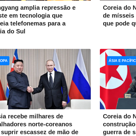
gyang amplia repressão e
Coreia do N
ste em tecnologia que
de mísseis 
reia telefonemas para a
que pode qu
ia do Sul
OPA
ÁSIA E PACÍFI
Coreia do 
ia recebe milhares de
construção
alhadores norte-coreanos
guerra de s
 suprir escassez de mão de