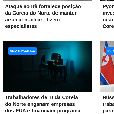
Pyon
Ataque ao Irã fortalece posição
inve
da Coreia do Norte de manter
rast
arsenal nuclear, dizem
Core
especialistas
ÁSIA E PACÍFICO
EUR
Trabalhadores de TI da Coreia
Rúss
do Norte enganam empresas
trab
dos EUA e financiam programa
para