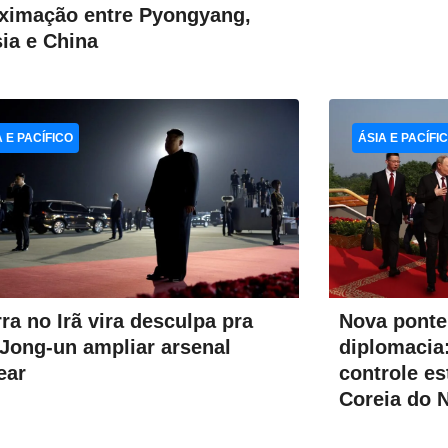
ximação entre Pyongyang,
ia e China
A E PACÍFICO
ÁSIA E PACÍFI
ra no Irã vira desculpa pra
Nova ponte
Jong-un ampliar arsenal
diplomacia:
ear
controle es
Coreia do 