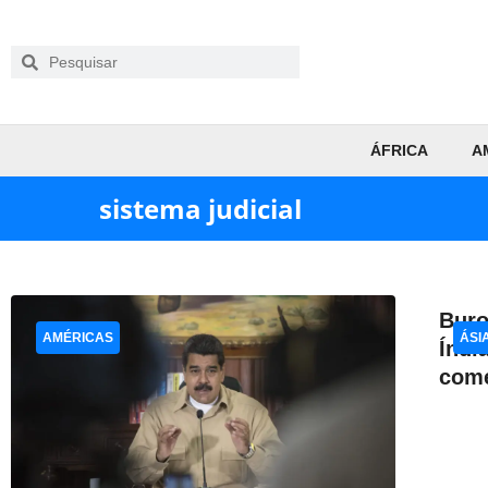
ÁFRICA
A
sistema judicial
Buro
AMÉRICAS
ÁSI
Índi
come