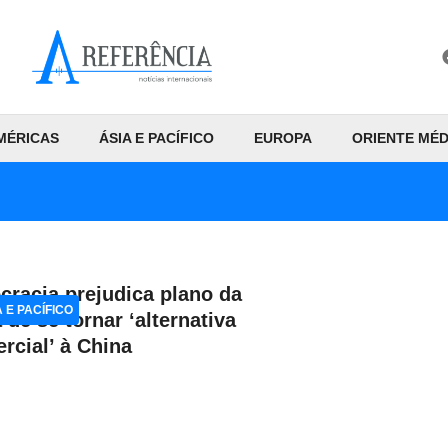
MÉRICAS
ÁSIA E PACÍFICO
EUROPA
ORIENTE MÉD
cracia prejudica plano da
A E PACÍFICO
a de se tornar ‘alternativa
rcial’ à China