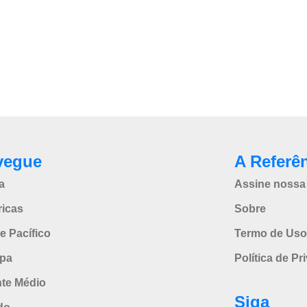
vegue
A Referê
a
Assine nossa 
icas
Sobre
e Pacífico
Termo de Uso
pa
Política de Pr
nte Médio
Siga