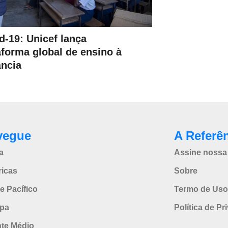
d-19: Unicef lança
aforma global de ensino à
ância
vegue
A Referê
a
Assine nossa 
icas
Sobre
e Pacífico
Termo de Uso
pa
Política de Pr
nte Médio