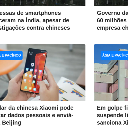
essas de smartphones
Governo da
ceram na Índia, apesar de
60 milhões
stigações contra chineses
empresa ch
A E PACÍFICO
ÁSIA E PACÍFI
Em golpe f
lar da chinesa Xiaomi pode
suspende l
tar dados pessoais e enviá-
sanciona X
a Beijing