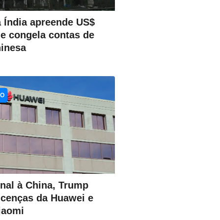
 Índia apreende US$
 e congela contas de
inesa
CO
inal à China, Trump
icenças da Huawei e
iaomi