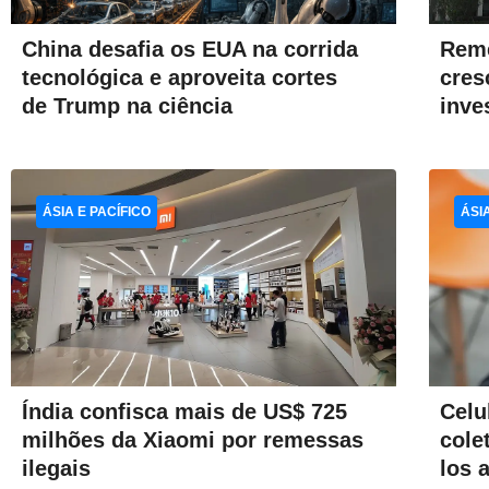
Rem
China desafia os EUA na corrida
cres
tecnológica e aproveita cortes
inve
de Trump na ciência
ÁSIA E PACÍFICO
ÁSI
Índia confisca mais de US$ 725
Celu
milhões da Xiaomi por remessas
cole
ilegais
los 