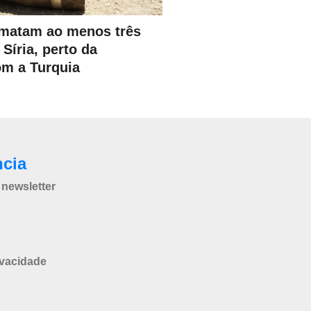
matam ao menos três
Síria, perto da
om a Turquia
ncia
newsletter
ivacidade