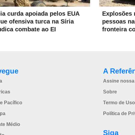
Explosões 
cia curda apoiada pelos EUA
pessoas na 
que ofensiva turca na Síria
fronteira c
udica combate ao EI
vegue
A Referê
a
Assine nossa 
icas
Sobre
e Pacífico
Termo de Uso
pa
Política de Pr
nte Médio
Siga