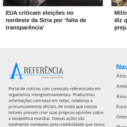
EUA criticam eleições no
Milí
nordeste da Síria por ‘falta de
diz 
transparência’
prej
Na
Áfric
Amér
Portal de notícias com conteúdo referenciado em
organismos intergovernamentais. Produzimos
Ásia 
informações com base em notas, relatórios e
pronunciamentos oficiais, de modo que nossos
Euro
leitores possam criar suas próprias opiniões sobre
Orie
a Geopolítica mundial. Nossas ações são
totalmente norteadas pela credibilidade que nossa