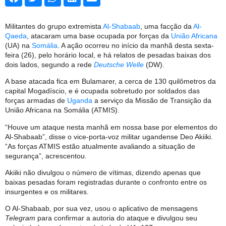
Militantes do grupo extremista
Al-Shabaab
, uma facção da
Al-
Qaeda
, atacaram uma base ocupada por forças da
União Africana
(UA) na
Somália
. A ação ocorreu no início da manhã desta sexta-
feira (26), pelo horário local, e há relatos de pesadas baixas dos
dois lados, segundo a rede
Deutsche Welle
(DW).
A base atacada fica em Bulamarer, a cerca de 130 quilômetros da
capital Mogadíscio, e é ocupada sobretudo por soldados das
forças armadas de
Uganda
a serviço da Missão de Transição da
União Africana na Somália (ATMIS).
“Houve um ataque nesta manhã em nossa base por elementos do
Al-Shabaab”, disse o vice-porta-voz militar ugandense Deo Akiiki.
“As forças ATMIS estão atualmente avaliando a situação de
segurança”, acrescentou.
Akiiki não divulgou o número de vítimas, dizendo apenas que
baixas pesadas foram registradas durante o confronto entre os
insurgentes e os militares.
O Al-Shabaab, por sua vez, usou o aplicativo de mensagens
Telegram
para confirmar a autoria do ataque e divulgou seu