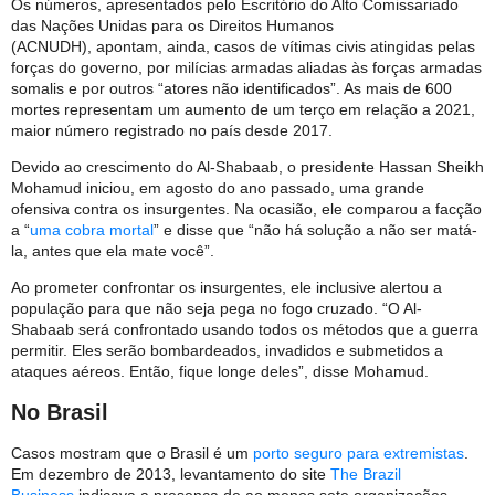
Os números, apresentados pelo Escritório do Alto Comissariado
das Nações Unidas para os Direitos Humanos
(ACNUDH), apontam, ainda, casos de vítimas civis atingidas pelas
forças do governo, por milícias armadas aliadas às forças armadas
somalis e por outros “atores não identificados”. As mais de 600
mortes representam um aumento de um terço em relação a 2021,
maior número registrado no país desde 2017.
Devido ao crescimento do Al-Shabaab, o presidente Hassan Sheikh
Mohamud iniciou, em agosto do ano passado, uma grande
ofensiva contra os insurgentes. Na ocasião, ele comparou a facção
a “
uma cobra mortal
” e disse que “não há solução a não ser matá-
la, antes que ela mate você”.
Ao prometer confrontar os insurgentes, ele inclusive alertou a
população para que não seja pega no fogo cruzado. “O Al-
Shabaab será confrontado usando todos os métodos que a guerra
permitir. Eles serão bombardeados, invadidos e submetidos a
ataques aéreos. Então, fique longe deles”, disse Mohamud.
No Brasil
Casos mostram que o Brasil é um
porto seguro para extremistas
.
Em dezembro de 2013, levantamento do site
The Brazil
Business
indicava a presença de ao menos sete organizações