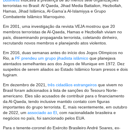
terroristas no Brasil: Al Qaeda, Jihad Media Battalion, Hezbollah,
Hamas, Jihad Islâmica, Al-Gama’a Al-Islamiyya e Grupo
Combatente Islâmico Marroquino.
Em 2001, uma investigação da revista VEJA mostrou que 20
membros terroristas de Al-Qaeda, Hamas e Hezbollah viviam no
país, disseminando propaganda terrorista, coletando dinheiro,
recrutando novos membros e planejando atos violentos.
Em 2016, duas semanas antes do início dos Jogos Olímpicos no
Rio, a
PF prendeu um grupo jihadista islâmico
que planejava
atentados semelhantes aos dos Jogos de Munique em 1972. Dez
suspeitos de serem aliados ao Estado Islâmico foram presos e dois
fugiram.
Em dezembro de 2021,
três cidadãos estrangeiros
que vivem no
Brasil foram adicionados à lista de sanções do Tesouro Norte-
americano. Eles são acusados de contribuir para o financiamento
da Al-Qaeda, tendo inclusive mantido contato com figuras
importantes do grupo terrorista. E, mais recentemente, em outubro
de 2022, um
associado ao EI
, com nacionalidade brasileira e
negócios no país, foi sancionado pelos EUA.
Para o tenente-coronel do Exército Brasileiro André Soares, ex-