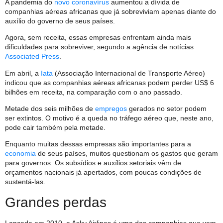
A pandemia do
novo coronavírus
aumentou a dívida de
companhias aéreas africanas que já sobreviviam apenas diante do
auxílio do governo de seus países.
Agora, sem receita, essas empresas enfrentam ainda mais
dificuldades para sobreviver, segundo a agência de notícias
Associated Press
.
Em abril, a
Iata
(Associação Internacional de Transporte Aéreo)
indicou que as companhias aéreas africanas podem perder US$ 6
bilhões em receita, na comparação com o ano passado.
Metade dos seis milhões de
empregos
gerados no setor podem
ser extintos. O motivo é a queda no tráfego aéreo que, neste ano,
pode cair também pela metade.
Enquanto muitas dessas empresas são importantes para a
economia
de seus países, muitos questionam os gastos que geram
para governos. Os subsídios e auxílios setoriais vêm de
orçamentos nacionais já apertados, com poucas condições de
sustentá-las.
Grandes perdas
Lançada em 2010, a Asky Airlines é uma das companhias que vem