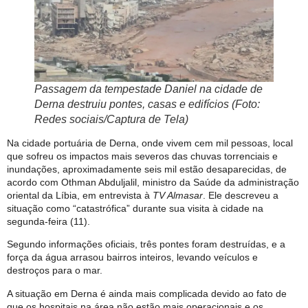
Passagem da tempestade Daniel na cidade de
Derna destruiu pontes, casas e edifícios (Foto:
Redes sociais/Captura de Tela)
Na cidade portuária de Derna, onde vivem cem mil pessoas, local
que sofreu os impactos mais severos das chuvas torrenciais e
inundações, aproximadamente seis mil estão desaparecidas, de
acordo com Othman Abduljalil, ministro da Saúde da administração
oriental da Líbia, em entrevista à
TV Almasar
. Ele descreveu a
situação como “catastrófica” durante sua visita à cidade na
segunda-feira (11).
Segundo informações oficiais, três pontes foram destruídas, e a
força da água arrasou bairros inteiros, levando veículos e
destroços para o mar.
A situação em Derna é ainda mais complicada devido ao fato de
que os hospitais na área não estão mais operacionais e os