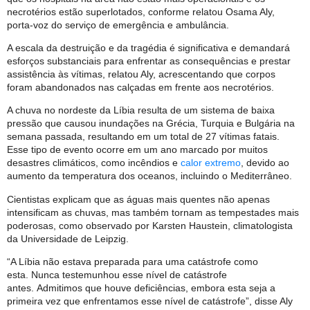
necrotérios estão superlotados, conforme relatou Osama Aly,
porta-voz do serviço de emergência e ambulância.
A escala da destruição e da tragédia é significativa e demandará
esforços substanciais para enfrentar as consequências e prestar
assistência às vítimas, relatou Aly, acrescentando que corpos
foram abandonados nas calçadas em frente aos necrotérios.
A chuva no nordeste da Líbia resulta de um sistema de baixa
pressão que causou inundações na Grécia, Turquia e Bulgária na
semana passada, resultando em um total de 27 vítimas fatais.
Esse tipo de evento ocorre em um ano marcado por muitos
desastres climáticos, como incêndios e
calor extremo
, devido ao
aumento da temperatura dos oceanos, incluindo o Mediterrâneo.
Cientistas explicam que as águas mais quentes não apenas
intensificam as chuvas, mas também tornam as tempestades mais
poderosas, como observado por Karsten Haustein, climatologista
da Universidade de Leipzig.
“A Líbia não estava preparada para uma catástrofe como
esta. Nunca testemunhou esse nível de catástrofe
antes. Admitimos que houve deficiências, embora esta seja a
primeira vez que enfrentamos esse nível de catástrofe”, disse Aly