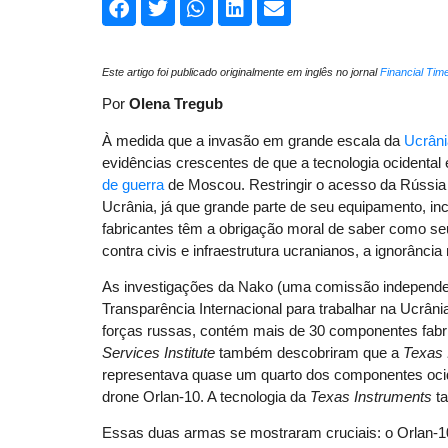
Este artigo foi publicado originalmente em inglês no jornal
Financial Tim
Por
Olena Tregub
À medida que a invasão em grande escala da
Ucrâni
evidências crescentes de que a tecnologia ocidenta
de guerra
de Moscou. Restringir o acesso da Rússia 
Ucrânia, já que grande parte de seu equipamento, in
fabricantes têm a obrigação moral de saber como s
contra civis e infraestrutura ucranianos, a ignorância
As investigações da Nako (uma comissão independen
Transparência Internacional para trabalhar na Ucrâ
forças russas, contém mais de 30 componentes fabr
Services Institute
também descobriram que a
Texas 
representava quase um quarto dos componentes ocid
drone Orlan-10. A tecnologia da
Texas Instruments
ta
Essas duas armas se mostraram cruciais: o Orlan-10 