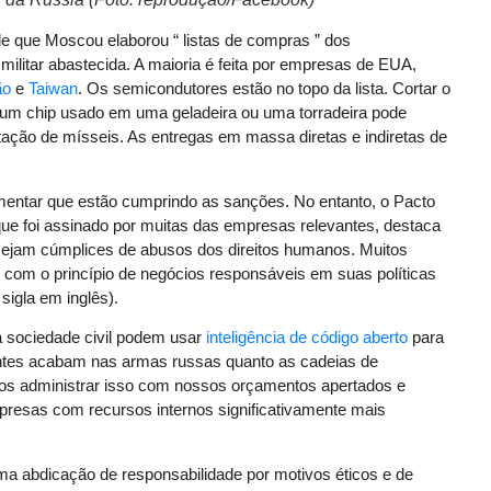
 de que Moscou elaborou “ listas de compras ” dos
ilitar abastecida. A maioria é feita por empresas de EUA,
ão
e
Taiwan
. Os semicondutores estão no topo da lista. Cortar o
: um chip usado em uma geladeira ou uma torradeira pode
tação de mísseis. As entregas em massa diretas e indiretas de
entar que estão cumprindo as sanções. No entanto, o Pacto
e foi assinado por muitas das empresas relevantes, destaca
ejam cúmplices de abusos dos direitos humanos. Muitos
om o princípio de negócios responsáveis ​​em suas políticas
sigla em inglês).
 sociedade civil podem usar
inteligência de código aberto
para
entes acabam nas armas russas quanto as cadeias de
os administrar isso com nossos orçamentos apertados e
resas com recursos internos significativamente mais
ma abdicação de responsabilidade por motivos éticos e de