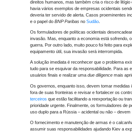
direitos humanos, mas também cria o risco de litígi
havia vários exemplos de empresas ocidentais send
deveria ter servido de alerta. Casos proeminentes i
e o papel do
BNP Paribas
no
Sudão
.
Os formuladores de políticas ocidentais desencade
invasão. Mas, enquanto a economia está sofrendo, o
guerra. Por outro lado, muito pouco foi feito para exp
equipamento útil, sua invasão será interrompida.
A solução imediata é reconhecer que o problema exis
tudo para se esquivar da responsabilidade. Para as 
usuários finais e realizar uma
due diligence
mais apri
Os governos, enquanto isso, devem tomar medidas i
fora de suas fronteiras e revisar e fortalecer os co
terceiros
que estão facilitando a reexportação ou tr
prioridade urgente. Finalmente, os formuladores de 
uso duplo para a Rússia – acidental ou não – devem 
O fornecimento e manutenção de armas é o calcanhar
assumir suas responsabilidades ajudando Kiev a expl