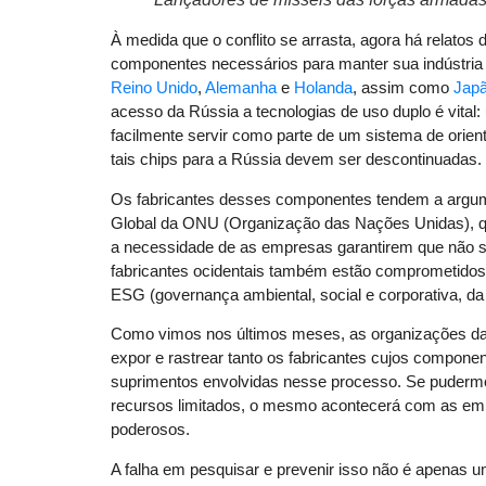
À medida que o conflito se arrasta, agora há relatos
componentes necessários para manter sua indústria m
Reino Unido
,
Alemanha
e
Holanda
, assim como
Jap
acesso da Rússia a tecnologias de uso duplo é vital
facilmente servir como parte de um sistema de orien
tais chips para a Rússia devem ser descontinuadas.
Os fabricantes desses componentes tendem a argum
Global da ONU (Organização das Nações Unidas), qu
a necessidade de as empresas garantirem que não s
fabricantes ocidentais também estão comprometidos c
ESG (governança ambiental, social e corporativa, da 
Como vimos nos últimos meses, as organizações da
expor e rastrear tanto os fabricantes cujos compon
suprimentos envolvidas nesse processo. Se puderm
recursos limitados, o mesmo acontecerá com as emp
poderosos.
A falha em pesquisar e prevenir isso não é apenas u