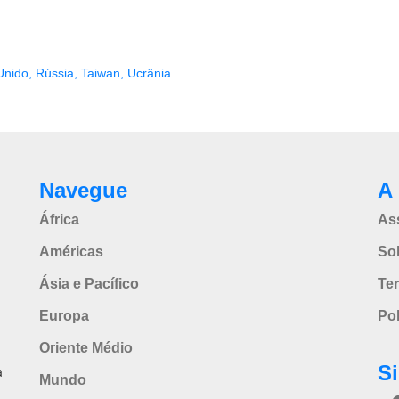
Unido
,
Rússia
,
Taiwan
,
Ucrânia
Navegue
A 
África
As
Américas
So
Ásia e Pacífico
Te
Europa
Pol
Oriente Médio
S
a
Mundo