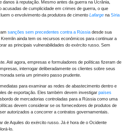
o e danos à reputação. Mesmo antes da guerra na Ucrânia,
o acusadas de cumplicidade em crimes de guerra, o que
ncluem o envolvimento da produtora de cimento
Lafarge
na
Síria
aram
sanções sem precedentes contra a Rússia
desde sua
 Kremlin ainda tem os recursos econômicos para continuar a
lorar as principais vulnerabilidades do exército russo. Sem
te. Até agora, empresas e formuladores de políticas fizeram de
empresas, interrogar deliberadamente os clientes sobre seus
morada seria um primeiro passo prudente.
mediatas para examinar as redes de abastecimento dentro e
ntroles de exportação. Eles também devem investigar
países
ansbordo de mercadorias controladas para a Rússia como uma
políticas devem considerar se os fornecedores de produtos de
ser autorizados a concorrer a contratos governamentais.
 de Aquiles do exército russo. Já é hora de o Ocidente
orá-lo.