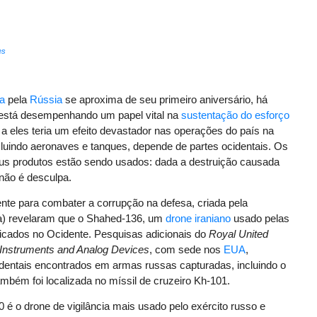
es
a
pela
Rússia
se aproxima de seu primeiro aniversário, há
l está desempenhando um papel vital na
sustentação do esforço
a eles teria um efeito devastador nas operações do país na
cluindo aeronaves e tanques, depende de partes ocidentais. Os
eus produtos estão sendo usados: dada a destruição causada
 não é desculpa.
te para combater a corrupção na defesa, criada pela
nia) revelaram que o Shahed-136, um
drone iraniano
usado pelas
icados no Ocidente. Pesquisas adicionais do
Royal United
Instruments and Analog Devices
, com sede nos
EUA
,
entais encontrados em armas russas capturadas, incluindo o
mbém foi localizada no míssil de cruzeiro Kh-101.
é o drone de vigilância mais usado pelo exército russo e