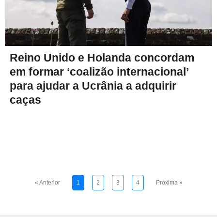
Reino Unido e Holanda concordam
em formar ‘coalizão internacional’
para ajudar a Ucrânia a adquirir
caças
« Anterior
1
2
3
4
Próxima »