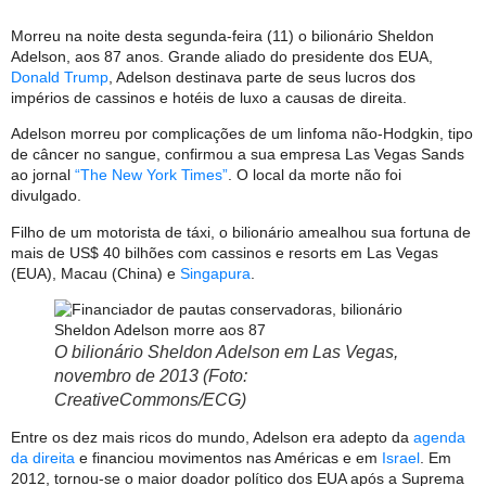
Morreu na noite desta segunda-feira (11) o bilionário Sheldon
Adelson, aos 87 anos. Grande aliado do presidente dos EUA,
Donald Trump
, Adelson destinava parte de seus lucros dos
impérios de cassinos e hotéis de luxo a causas de direita.
Adelson morreu por complicações de um linfoma não-Hodgkin, tipo
de câncer no sangue, confirmou a sua empresa Las Vegas Sands
ao jornal
“The New York Times”
. O local da morte não foi
divulgado.
Filho de um motorista de táxi, o bilionário amealhou sua fortuna de
mais de US$ 40 bilhões com cassinos e resorts em Las Vegas
(EUA), Macau (China) e
Singapura
.
O bilionário Sheldon Adelson em Las Vegas,
novembro de 2013 (Foto:
CreativeCommons/ECG)
Entre os dez mais ricos do mundo, Adelson era adepto da
agenda
da direita
e financiou movimentos nas Américas e em
Israel
. Em
2012, tornou-se o maior doador político dos EUA após a Suprema