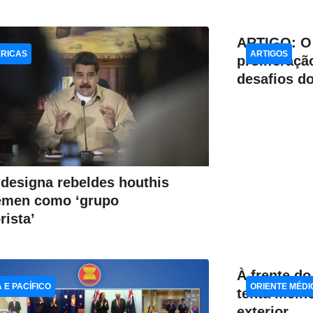
ARTIGO: O 
RICAS
ARTIGOS
proliferaçã
desafios do
designa rebeldes houthis
êmen como ‘grupo
rista’
À frente do
A E PACÍFICO
ORIENTE MÉDI
tenta melh
exterior