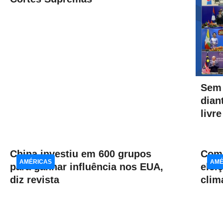
Sem
dian
livr
China investiu em 600 grupos
Com 
AMÉRICAS
AMÉ
para ganhar influência nos EUA,
elei
diz revista
clim