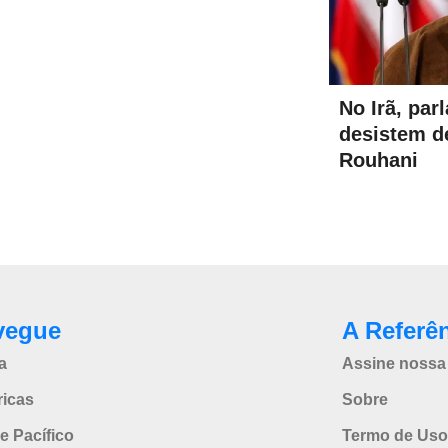
No Irã, par
desistem d
Rouhani
vegue
A Referê
a
Assine nossa 
icas
Sobre
e Pacífico
Termo de Uso