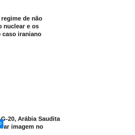
regime de não
o nuclear e os
 caso iraniano
 G-20, Arábia Saudita
O
orar imagem no