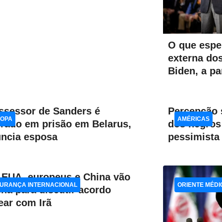
O que esper
externa do
Biden, a pa
ssessor de Sanders é
Percepção s
OPA
AMÉRICAS
urado em prisão em Belarus,
dos negros
ncia esposa
pessimista 
EUA, europeus e China vão
URANÇA INTERNACIONAL
ORIENTE MÉDI
ena para discutir acordo
ear com Irã