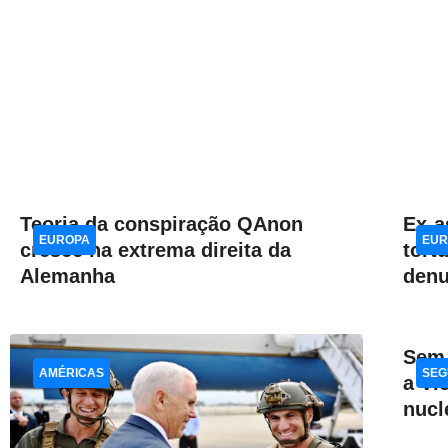
Teoria da conspiração QAnon
Ex-a
EUROPA
EUR
cresce na extrema direita da
tort
Alemanha
denu
Sem 
AMÉRICAS
SEG
a Vi
nucl