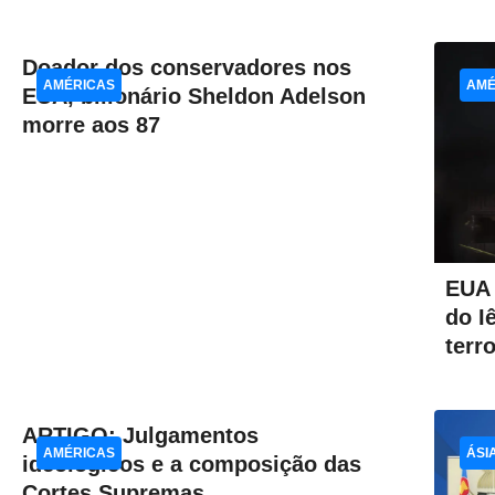
Doador dos conservadores nos
AMÉRICAS
AMÉ
EUA, bilionário Sheldon Adelson
morre aos 87
EUA 
do I
terro
ARTIGO: Julgamentos
AMÉRICAS
ÁSI
ideológicos e a composição das
Cortes Supremas