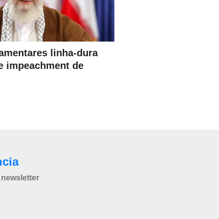
lamentares linha-dura
e impeachment de
ncia
newsletter