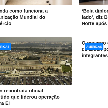
nda como funciona a
‘Bola diplo
nização Mundial do
lado’, diz 
ércio
Norte após
O governo e
RICAS
AMÉRICAS
de Biden p
integrantes
n recontrata oficial
tido que liderou operação
ra EI