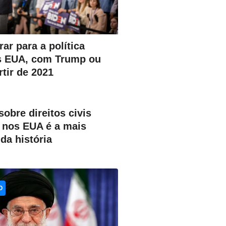
ar para a política
s EUA, com Trump ou
rtir de 2021
obre direitos civis
 nos EUA é a mais
da história
O