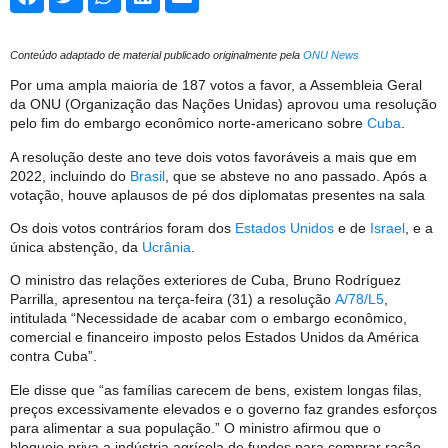
Conteúdo adaptado de material publicado originalmente pela
ONU News
Por uma ampla maioria de 187 votos a favor, a Assembleia Geral
da ONU (Organização das Nações Unidas) aprovou uma resolução
pelo fim do embargo econômico norte-americano sobre
Cuba
.
A resolução deste ano teve dois votos favoráveis a mais que em
2022, incluindo do
Brasil
, que se absteve no ano passado. Após a
votação, houve aplausos de pé dos diplomatas presentes na sala
Os dois votos contrários foram dos
Estados Unidos
e de
Israel
, e a
única abstenção, da
Ucrânia
.
O ministro das relações exteriores de Cuba, Bruno Rodríguez
Parrilla, apresentou na terça-feira (31) a resolução
A/78/L5
,
intitulada “Necessidade de acabar com o embargo econômico,
comercial e financeiro imposto pelos Estados Unidos da América
contra Cuba”.
Ele disse que “as famílias carecem de bens, existem longas filas,
preços excessivamente elevados e o governo faz grandes esforços
para alimentar a sua população.” O ministro afirmou que o
bloqueio priva a indústria agrícola de fundos para comprar ração