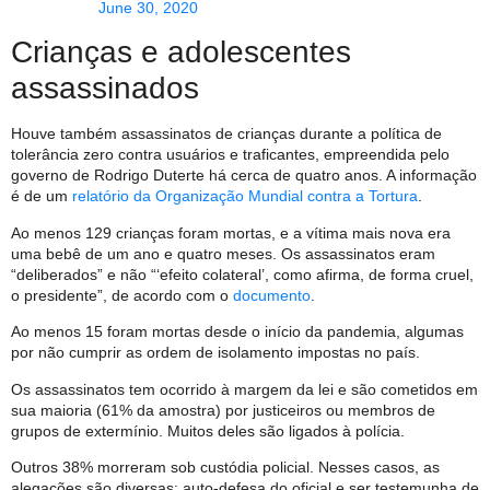
June 30, 2020
Crianças e adolescentes
assassinados
Houve também assassinatos de crianças durante a política de
tolerância zero contra usuários e traficantes, empreendida pelo
governo de Rodrigo Duterte há cerca de quatro anos. A informação
é de um
relatório da Organização Mundial contra a Tortura
.
Ao menos 129 crianças foram mortas, e a vítima mais nova era
uma bebê de um ano e quatro meses. Os assassinatos eram
“deliberados” e não “‘efeito colateral’, como afirma, de forma cruel,
o presidente”, de acordo com o
documento
.
Ao menos 15 foram mortas desde o início da pandemia, algumas
por não cumprir as ordem de isolamento impostas no país.
Os assassinatos tem ocorrido à margem da lei e são cometidos em
sua maioria (61% da amostra) por justiceiros ou membros de
grupos de extermínio. Muitos deles são ligados à polícia.
Outros 38% morreram sob custódia policial. Nesses casos, as
alegações são diversas: auto-defesa do oficial e ser testemunha de