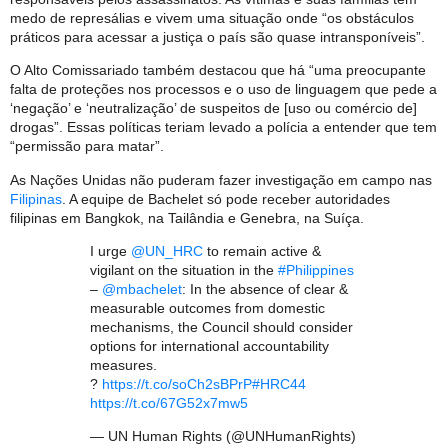
medo de represálias e vivem uma situação onde “os obstáculos
práticos para acessar a justiça o país são quase intransponíveis”.
O Alto Comissariado também destacou que há “uma preocupante
falta de proteções nos processos e o uso de linguagem que pede a
‘negação’ e ‘neutralização’ de suspeitos de [uso ou comércio de]
drogas”. Essas políticas teriam levado a polícia a entender que tem
“permissão para matar”.
As Nações Unidas não puderam fazer investigação em campo nas
Filipinas
. A equipe de Bachelet só pode receber autoridades
filipinas em Bangkok, na Tailândia e Genebra, na Suíça.
I urge
@UN_HRC
to remain active &
vigilant on the situation in the
#Philippines
–
@mbachelet
: In the absence of clear &
measurable outcomes from domestic
mechanisms, the Council should consider
options for international accountability
measures.
?
https://t.co/soCh2sBPrP
#HRC44
https://t.co/67G52x7mw5
— UN Human Rights (@UNHumanRights)