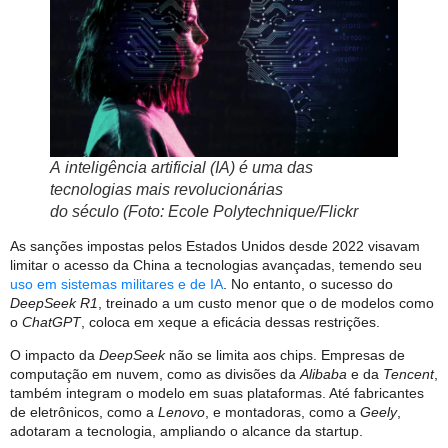
A inteligência artificial (IA) é uma das
tecnologias mais revolucionárias
do século (Foto: Ecole Polytechnique/Flickr
As sanções impostas pelos Estados Unidos desde 2022 visavam
limitar o acesso da China a tecnologias avançadas, temendo seu
uso em sistemas militares e de IA
. No entanto, o sucesso do
DeepSeek R1
, treinado a um custo menor que o de modelos como
o
ChatGPT
, coloca em xeque a eficácia dessas restrições.
O impacto da
DeepSeek
não se limita aos chips. Empresas de
computação em nuvem, como as divisões da
Alibaba
e da
Tencent
,
também integram o modelo em suas plataformas. Até fabricantes
de eletrônicos, como a
Lenovo
, e montadoras, como a
Geely
,
adotaram a tecnologia, ampliando o alcance da startup.