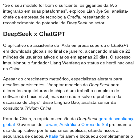
“Se o seu modelo for bom o suficiente, os gigantes da IA o
integrarão em suas plataformas”, explicou Lian Jye Su, analista-
chefe da empresa de tecnologia
Omdia
, ressaltando o
reconhecimento do potencial da
DeepSeek
no setor.
DeepSeek x ChatGPT
O aplicativo de assistente de IA da empresa superou o
ChatGPT
em downloads globais no final de janeiro, alcançando mais de 22
milhões de usuários ativos diários em apenas 20 dias. O sucesso
impulsionou o fundador Liang Wenfeng ao status de herói nacional
na China.
Apesar do crescimento meteórico, especialistas alertam para
desafios persistentes. “Adaptar modelos da
DeepSeek
para
diferentes arquiteturas de chips é um trabalho complexo de
software de baixo nível, mas isso não resolve o problema da
escassez de chips”, disse Linghao Bao, analista sênior da
consultora
Trivium China
.
Fora da China, a rápida ascensão da
DeepSeek
gera desconfiança
global
. Governos de
Taiwan
,
Austrália
e
Coreia do Sul
proibiram o
uso do aplicativo por funcionários públicos, citando riscos à
segurança de dados. A
Itália
foi além e bloqueou completamente o