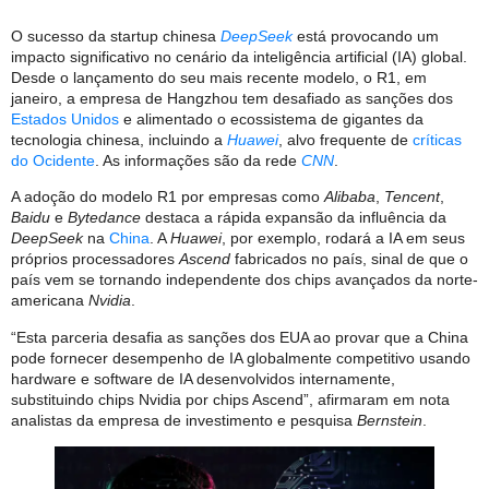
O sucesso da startup chinesa
DeepSeek
está provocando um
impacto significativo no cenário da inteligência artificial (IA) global.
Desde o lançamento do seu mais recente modelo, o R1, em
janeiro, a empresa de Hangzhou tem desafiado as sanções dos
Estados Unidos
e alimentado o ecossistema de gigantes da
tecnologia chinesa, incluindo a
Huawei
, alvo frequente de
críticas
do Ocidente
. As informações são da rede
CNN
.
A adoção do modelo R1 por empresas como
Alibaba
,
Tencent
,
Baidu
e
Bytedance
destaca a rápida expansão da influência da
DeepSeek
na
China
. A
Huawei
, por exemplo, rodará a IA em seus
próprios processadores
Ascend
fabricados no país, sinal de que o
país vem se tornando independente dos chips avançados da norte-
americana
Nvidia
.
“Esta parceria desafia as sanções dos EUA ao provar que a China
pode fornecer desempenho de IA globalmente competitivo usando
hardware e software de IA desenvolvidos internamente,
substituindo chips Nvidia por chips Ascend”, afirmaram em nota
analistas da empresa de investimento e pesquisa
Bernstein
.