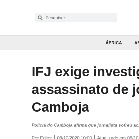
ÁFRICA
A
IFJ exige invest
assassinato de j
Camboja
Polícia do Camboja afirma que jornalista sofreu 
Por
Editor
08/10/2020 10:00
Atualizado em 08/10