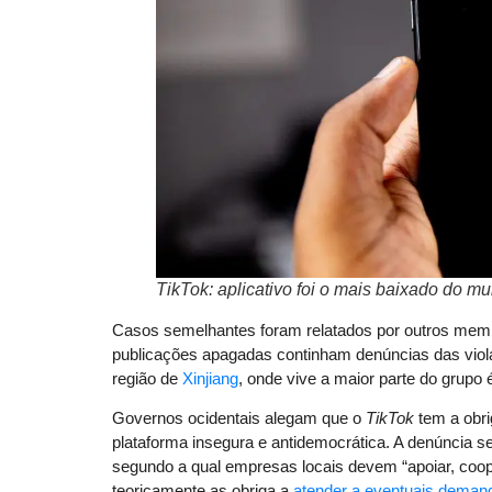
TikTok: aplicativo foi o mais baixado do 
Casos semelhantes foram relatados por outros memb
publicações apagadas continham denúncias das viola
região de
Xinjiang
, onde vive a maior parte do grupo é
Governos ocidentais alegam que o
TikTok
tem a obri
plataforma insegura e antidemocrática. A denúncia 
segundo a qual empresas locais devem “apoiar, cooper
teoricamente as obriga a
atender a eventuais deman