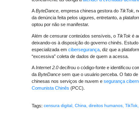
A
ByteDance
, empresa chinesa gestora do
TikTok
, 
da denúncia feita pelos uigures, entretanto, a plat
optou por não se manifestar.
Além de censurar conteúdos sensíveis, o
TikTok
é a
deixando-os à disposição do governo chinês. Estudo
especializada em
cibersegurança
, diz que a platafo
“excessiva” coleta de dados de quem a acessa.
A
Internet 2.0
decifrou o código-fonte e identificou 
da
ByteDance
sem que o usuário perceba. O fato de
chinesas nos serviços de nuvem e
segurança cibern
Comunista Chinês
(PCC).
Tags:
censura digital
,
China
,
direitos humanos
,
TikTok