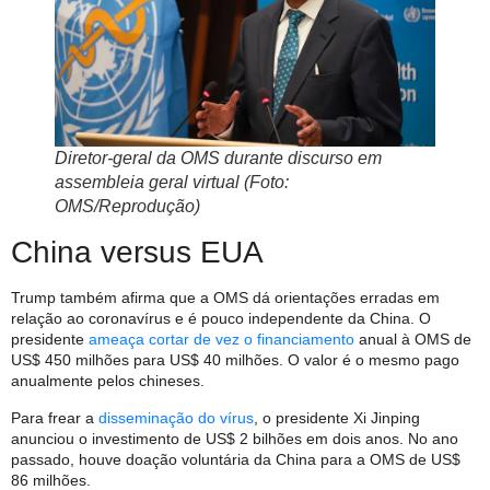
Diretor-geral da OMS durante discurso em
assembleia geral virtual (Foto:
OMS/Reprodução)
China versus EUA
Trump também afirma que a OMS dá orientações erradas em
relação ao coronavírus e é pouco independente da China. O
presidente
ameaça cortar de vez o financiamento
anual à OMS de
US$ 450 milhões para US$ 40 milhões. O valor é o mesmo pago
anualmente pelos chineses.
Para frear a
disseminação do vírus
, o presidente Xi Jinping
anunciou o investimento de US$ 2 bilhões em dois anos. No ano
passado, houve doação voluntária da China para a OMS de US$
86 milhões.