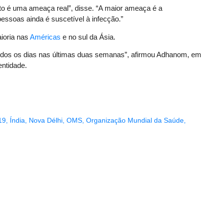
o é uma ameaça real”, disse. “A maior ameaça é a
ssoas ainda é suscetível à infecção.”
ioria nas
Américas
e no sul da Ásia.
todos os dias nas últimas duas semanas”, afirmou Adhanom, em
ntidade.
19
,
Índia
,
Nova Délhi
,
OMS
,
Organização Mundial da Saúde
,