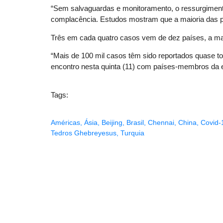
“Sem salvaguardas e monitoramento, o ressurgiment
complacência. Estudos mostram que a maioria das pe
Três em cada quatro casos vem de dez países, a ma
“Mais de 100 mil casos têm sido reportados quase 
encontro nesta quinta (11) com países-membros da e
Tags:
Américas
,
Ásia
,
Beijing
,
Brasil
,
Chennai
,
China
,
Covid-
Tedros Ghebreyesus
,
Turquia