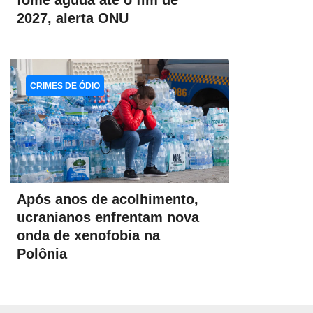
fome aguda até o fim de
2027, alerta ONU
CRIMES DE ÓDIO
Após anos de acolhimento,
ucranianos enfrentam nova
onda de xenofobia na
Polônia