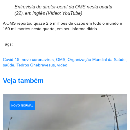
Entrevista do diretor-geral da OMS nesta quarta
(22), em inglês (Vídeo: YouTube)
A OMS reportou quase 2,5 milhões de casos em todo o mundo e
160 mil mortes nesta quarta, em seu informe diário.
Tags:
Covid-19
,
novo coronavírus
,
OMS
,
Organização Mundial da Saúde
,
saúde
,
Tedros Ghebreyesus
,
vídeo
Veja também
NOVO NORMAL