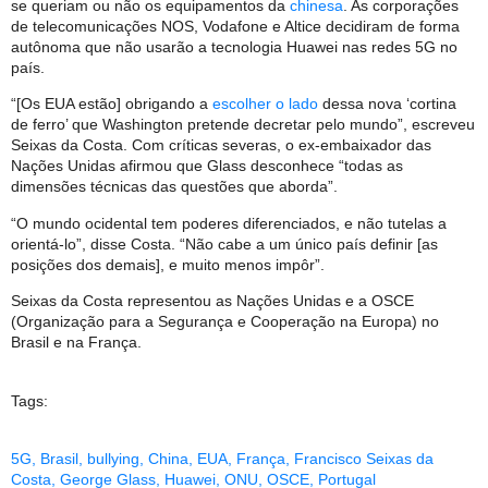
se queriam ou não os equipamentos da
chinesa
. As corporações
de telecomunicações NOS, Vodafone e Altice decidiram de forma
autônoma que não usarão a tecnologia Huawei nas redes 5G no
país.
“[Os EUA estão] obrigando a
escolher o lado
dessa nova ‘cortina
de ferro’ que Washington pretende decretar pelo mundo”, escreveu
Seixas da Costa. Com críticas severas, o ex-embaixador das
Nações Unidas afirmou que Glass desconhece “todas as
dimensões técnicas das questões que aborda”.
“O mundo ocidental tem poderes diferenciados, e não tutelas a
orientá-lo”, disse Costa. “Não cabe a um único país definir [as
posições dos demais], e muito menos impôr”.
Seixas da Costa representou as Nações Unidas e a OSCE
(Organização para a Segurança e Cooperação na Europa) no
Brasil e na França.
Tags:
5G
,
Brasil
,
bullying
,
China
,
EUA
,
França
,
Francisco Seixas da
Costa
,
George Glass
,
Huawei
,
ONU
,
OSCE
,
Portugal