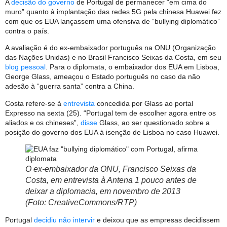
A
decisão do governo
de Portugal de permanecer “em cima do
muro” quanto à implantação das redes 5G pela chinesa Huawei fez
com que os EUA lançassem uma ofensiva de “bullying diplomático”
contra o país.
A avaliação é do ex-embaixador português na ONU (Organização
das Nações Unidas) e no Brasil Francisco Seixas da Costa, em seu
blog pessoal
. Para o diplomata, o embaixador dos EUA em Lisboa,
George Glass, ameaçou o Estado português no caso da não
adesão à “guerra santa” contra a China.
Costa refere-se à
entrevista
concedida por Glass ao portal
Expresso na sexta (25). “Portugal tem de escolher agora entre os
aliados e os chineses”,
disse
Glass, ao ser questionado sobre a
posição do governo dos EUA à isenção de Lisboa no caso Huawei.
O ex-embaixador da ONU, Francisco Seixas da
Costa, em entrevista à Antena 1 pouco antes de
deixar a diplomacia, em novembro de 2013
(Foto: CreativeCommons/RTP)
Portugal
decidiu não intervir
e deixou que as empresas decidissem