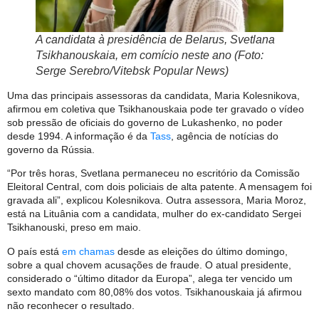
A candidata à presidência de Belarus, Svetlana
Tsikhanouskaia, em comício neste ano (Foto:
Serge Serebro/Vitebsk Popular News)
Uma das principais assessoras da candidata, Maria Kolesnikova,
afirmou em coletiva que Tsikhanouskaia pode ter gravado o vídeo
sob pressão de oficiais do governo de Lukashenko, no poder
desde 1994. A informação é da
Tass
, agência de notícias do
governo da Rússia.
“Por três horas, Svetlana permaneceu no escritório da Comissão
Eleitoral Central, com dois policiais de alta patente. A mensagem foi
gravada ali”, explicou Kolesnikova. Outra assessora, Maria Moroz,
está na Lituânia com a candidata, mulher do ex-candidato Sergei
Tsikhanouski, preso em maio.
O país está
em chamas
desde as eleições do último domingo,
sobre a qual chovem acusações de fraude. O atual presidente,
considerado o “último ditador da Europa”, alega ter vencido um
sexto mandato com 80,08% dos votos. Tsikhanouskaia já afirmou
não reconhecer o resultado.