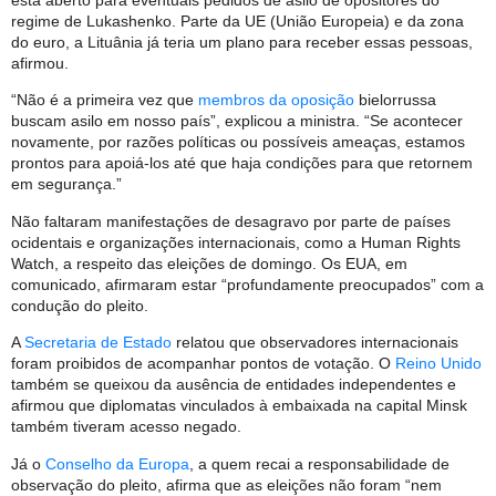
está aberto para eventuais pedidos de asilo de opositores do
regime de Lukashenko. Parte da UE (União Europeia) e da zona
do euro, a Lituânia já teria um plano para receber essas pessoas,
afirmou.
“Não é a primeira vez que
membros da oposição
bielorrussa
buscam asilo em nosso país”, explicou a ministra. “Se acontecer
novamente, por razões políticas ou possíveis ameaças, estamos
prontos para apoiá-los até que haja condições para que retornem
em segurança.”
Não faltaram manifestações de desagravo por parte de países
ocidentais e organizações internacionais, como a Human Rights
Watch, a respeito das eleições de domingo. Os EUA, em
comunicado, afirmaram estar “profundamente preocupados” com a
condução do pleito.
A
Secretaria de Estado
relatou que observadores internacionais
foram proibidos de acompanhar pontos de votação. O
Reino Unido
também se queixou da ausência de entidades independentes e
afirmou que diplomatas vinculados à embaixada na capital Minsk
também tiveram acesso negado.
Já o
Conselho da Europa
, a quem recai a responsabilidade de
observação do pleito, afirma que as eleições não foram “nem