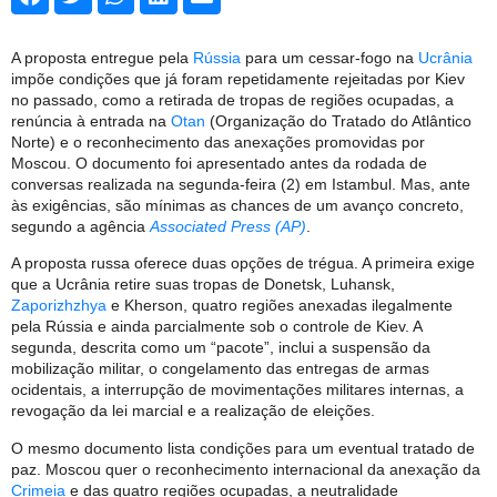
A proposta entregue pela
Rússia
para um cessar-fogo na
Ucrânia
impõe condições que já foram repetidamente rejeitadas por Kiev
no passado, como a retirada de tropas de regiões ocupadas, a
renúncia à entrada na
Otan
(Organização do Tratado do Atlântico
Norte) e o reconhecimento das anexações promovidas por
Moscou. O documento foi apresentado antes da rodada de
conversas realizada na segunda-feira (2) em Istambul. Mas, ante
às exigências, são mínimas as chances de um avanço concreto,
segundo a agência
Associated Press (AP)
.
A proposta russa oferece duas opções de trégua. A primeira exige
que a Ucrânia retire suas tropas de Donetsk, Luhansk,
Zaporizhzhya
e Kherson, quatro regiões anexadas ilegalmente
pela Rússia e ainda parcialmente sob o controle de Kiev. A
segunda, descrita como um “pacote”, inclui a suspensão da
mobilização militar, o congelamento das entregas de armas
ocidentais, a interrupção de movimentações militares internas, a
revogação da lei marcial e a realização de eleições.
O mesmo documento lista condições para um eventual tratado de
paz. Moscou quer o reconhecimento internacional da anexação da
Crimeia
e das quatro regiões ocupadas, a neutralidade