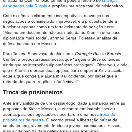
entrada na Otan. O texto também pede o retorno de
crianças
deportadas pela Rússia
e propõe uma troca total de prisioneiros.
Com exigências claramente incompatíveis, o avanço das
negociações é considerado improvável, e a proposta tende a
funcionar apenas como um fortalecimento da posição russa.
“Mesmo um documento não assinado dá ao Kremlin uma base
diplomática mais sólida”, afirmou Sergei Poletaev, analista de
defesa baseado em Moscou.
Para Tatiana Stanovaya, do think tank
Carnegie Russia Eurasia
Center
, a proposta russa mostra que “a guerra deve continuar,
ainda que as interações diplomáticas prossigam”. Observou, ainda,
que o Kremlin oferece duas opções para empurrar Kiev a aceitar
aquela que congela a ajuda militar ocidental, por saber que a
retirada de quatro regiões “não é viável”.
Troca de prisioneiros
Ante à inviabilidade de um cessar-fogo, dada a distância entre as
propostas de Kiev e Moscou, o encontro em Istambul serviu
apenas para os negociadores acertarem uma nova
troca de
prisioneiros de guerra
. O acordo prevê a libertação mútua de
combatentes gravemente feridos e jovens ucranianos e russos,
mas ainda não há data definida para sua execução.