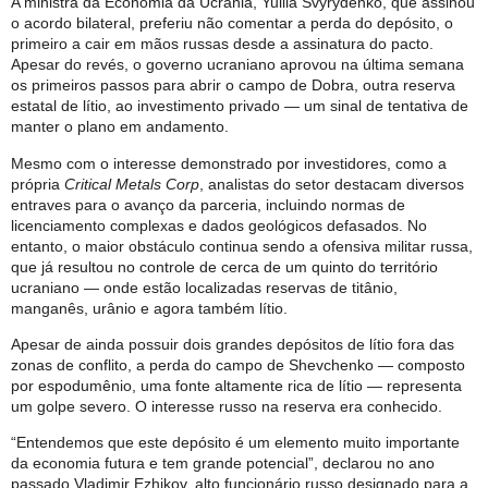
A ministra da Economia da Ucrânia, Yuliia Svyrydenko, que assinou
o acordo bilateral, preferiu não comentar a perda do depósito, o
primeiro a cair em mãos russas desde a assinatura do pacto.
Apesar do revés, o governo ucraniano aprovou na última semana
os primeiros passos para abrir o campo de Dobra, outra reserva
estatal de lítio, ao investimento privado — um sinal de tentativa de
manter o plano em andamento.
Mesmo com o interesse demonstrado por investidores, como a
própria
Critical Metals Corp
, analistas do setor destacam diversos
entraves para o avanço da parceria, incluindo normas de
licenciamento complexas e dados geológicos defasados. No
entanto, o maior obstáculo continua sendo a ofensiva militar russa,
que já resultou no controle de cerca de um quinto do território
ucraniano — onde estão localizadas reservas de titânio,
manganês, urânio e agora também lítio.
Apesar de ainda possuir dois grandes depósitos de lítio fora das
zonas de conflito, a perda do campo de Shevchenko — composto
por espodumênio, uma fonte altamente rica de lítio — representa
um golpe severo. O interesse russo na reserva era conhecido.
“Entendemos que este depósito é um elemento muito importante
da economia futura e tem grande potencial”, declarou no ano
passado Vladimir Ezhikov, alto funcionário russo designado para a