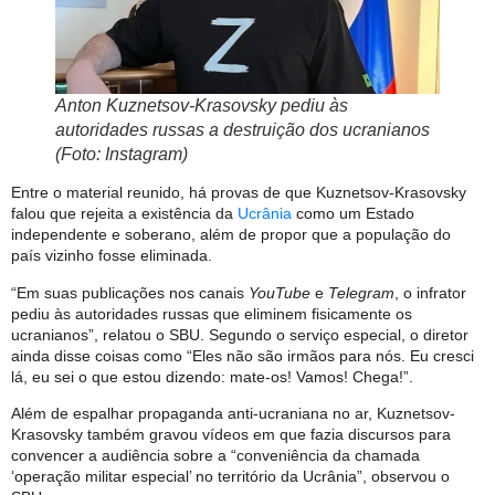
Anton Kuznetsov-Krasovsky pediu às
autoridades russas a destruição dos ucranianos
(Foto: Instagram)
Entre o material reunido, há provas de que Kuznetsov-Krasovsky
falou que rejeita a existência da
Ucrânia
como um Estado
independente e soberano, além de propor que a população do
país vizinho fosse eliminada.
“Em suas publicações nos canais
YouTube
e
Telegram
, o infrator
pediu às autoridades russas que eliminem fisicamente os
ucranianos”, relatou o SBU. Segundo o serviço especial, o diretor
ainda disse coisas como “Eles não são irmãos para nós. Eu cresci
lá, eu sei o que estou dizendo: mate-os! Vamos! Chega!”.
Além de espalhar propaganda anti-ucraniana no ar, Kuznetsov-
Krasovsky também gravou vídeos em que fazia discursos para
convencer a audiência sobre a “conveniência da chamada
‘operação militar especial’ no território da Ucrânia”, observou o