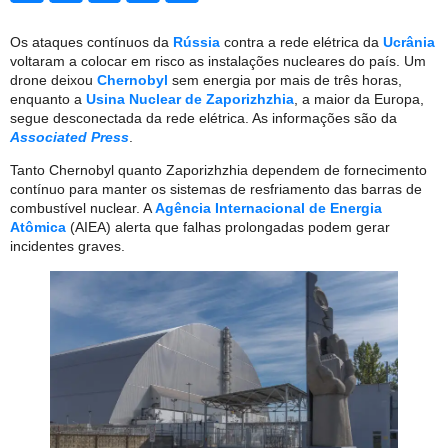
Os ataques contínuos da
Rússia
contra a rede elétrica da
Ucrânia
voltaram a colocar em risco as instalações nucleares do país. Um
drone deixou
Chernobyl
sem energia por mais de três horas,
enquanto a
Usina Nuclear de Zaporizhzhia
, a maior da Europa,
segue desconectada da rede elétrica. As informações são da
Associated Press
.
Tanto Chernobyl quanto Zaporizhzhia dependem de fornecimento
contínuo para manter os sistemas de resfriamento das barras de
combustível nuclear. A
Agência Internacional de Energia
Atômica
(AIEA) alerta que falhas prolongadas podem gerar
incidentes graves.