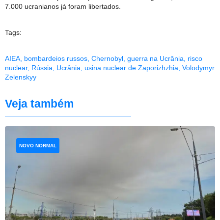
7.000 ucranianos já foram libertados.
Tags:
AIEA
,
bombardeios russos
,
Chernobyl
,
guerra na Ucrânia
,
risco
nuclear
,
Rússia
,
Ucrânia
,
usina nuclear de Zaporizhzhia
,
Volodymyr
Zelenskyy
Veja também
NOVO NORMAL