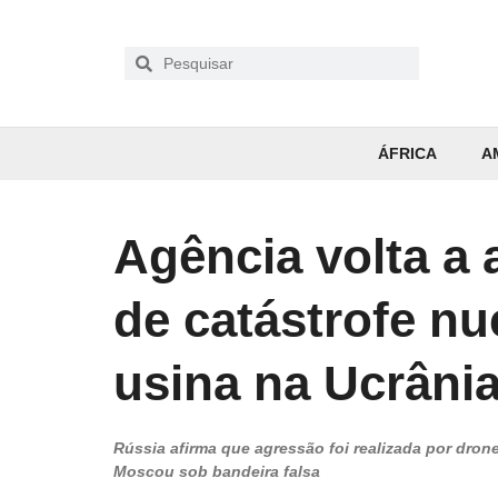
ÁFRICA
A
Agência volta a a
de catástrofe nu
usina na Ucrâni
Rússia afirma que agressão foi realizada por dro
Moscou sob bandeira falsa