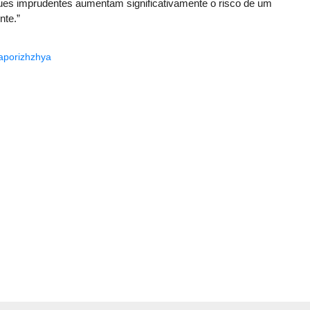
ques imprudentes aumentam significativamente o risco de um
nte.”
aporizhzhya