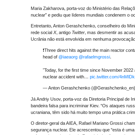
Maria Zakharova, porta-voz do Ministério das Relaçõ
nuclear” e pediu que líderes mundiais condenem o oc
Entretanto, Anton Gerashchenko, conselheiro do Min
rede social
X
, antigo
Twitter
, mas desmentir as acusa
Ucrânia não está envolvida em nenhuma provocação a
❗️Three direct hits against the main reactor co
head of
@iaeaorg
@rafaelmgrossi
.
"Today, for the first time since November 2022 a
nuclear accident with…
pic.twitter.com/4nMlD
— Anton Gerashchenko (@Gerashchenko_en
Já Andriy Usov, porta-voz da Diretoria Principal de I
bandeira falsa para incriminar Kiev. “Os ataques russo
ucraniana, têm sido há muito tempo uma prática cri
O diretor-geral da AIEA, Rafael Mariano Grossi cham
segurança nuclear. Ele acrescentou que “esta é uma