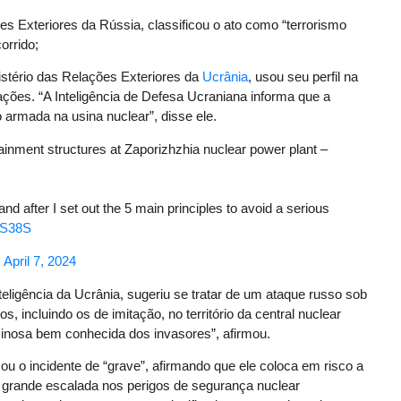
es Exteriores da Rússia, classificou o ato como “terrorismo
orrido;
istério das Relações Exteriores da
Ucrânia
, usou seu perfil na
ções. “A Inteligência de Defesa Ucraniana informa que a
rmada na usina nuclear”, disse ele.
ntainment structures at Zaporizhzhia nuclear power plant –
nd after I set out the 5 main principles to avoid a serious
kS38S
)
April 7, 2024
nteligência da Ucrânia, sugeriu se tratar de um ataque russo sob
s, incluindo os de imitação, no território da central nuclear
minosa bem conhecida dos invasores”, afirmou.
ou o incidente de “grave”, afirmando que ele coloca em risco a
 grande escalada nos perigos de segurança nuclear