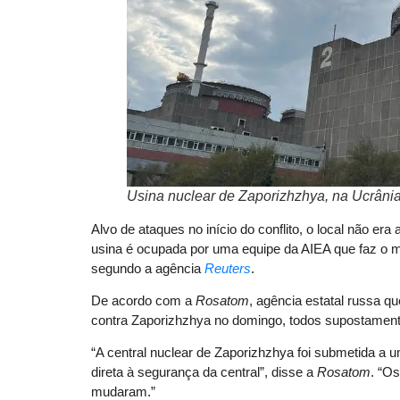
Usina nuclear de Zaporizhzhya, na Ucrân
Alvo de ataques no início do conflito, o local não e
usina é ocupada por uma equipe da AIEA que faz o 
segundo a agência
Reuters
.
De acordo com a
Rosatom
, agência estatal russa q
contra Zaporizhzhya no domingo, todos supostament
“A central nuclear de Zaporizhzhya foi submetida 
direta à segurança da central”, disse a
Rosatom
. “Os
mudaram.”