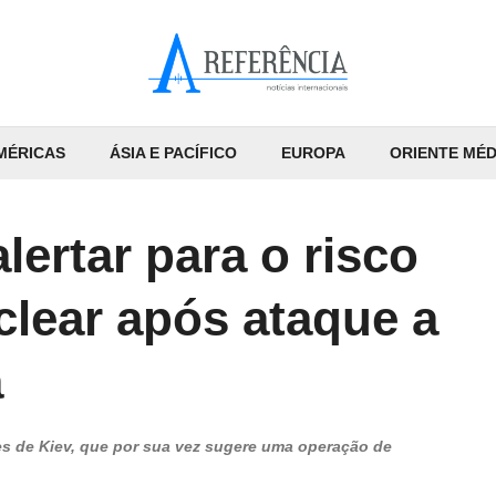
MÉRICAS
ÁSIA E PACÍFICO
EUROPA
ORIENTE MÉD
lertar para o risco
clear após ataque a
a
nes de Kiev, que por sua vez sugere uma operação de