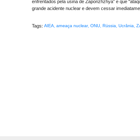
enfrentados pela usina de Zaporizhzhya” e que “ata
grande acidente nuclear e devem cessar imediatame
Tags:
AIEA
,
ameaça nuclear
,
ONU
,
Rússia
,
Ucrânia
,
Z