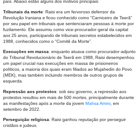
país. Abaixo estão alguns dos motivos principais:
Tribunais da morte
: Raisi era um fervoroso defensor da
Revolução Iraniana e ficou conhecido como “Carniceiro de Teerã”
por seu papel em tribunais que sentenciaram pessoas à morte por
fuzilamento. Ele assumiu como vice-procurador-geral da capital
aos 25 anos, participando de tribunais secretos estabelecidos em
1988, conhecidos como o “Comitê da Morte”.
Execuções em massa
: enquanto atuava como procurador-adjunto
do Tribunal Revolucionário de Teerã em 1988, Raisi desempenhou
um papel crucial nas execuções em massa de prisioneiros
políticos, a maioria dos quais eram filiados ao Mujahedin do Povo
(MEK), mas também incluindo membros de outros grupos de
esquerda.
Repressão aos protestos
: sob seu governo, a repressão aos
protestos resultou em mais de 500 mortes, principalmente durante
as manifestações após a morte da jovem
Mahsa Amini
, em
setembro de 2022.
Perseguição religiosa
: Raisi ganhou reputação por perseguir
cristãos e judeus.