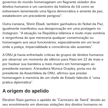
governos do mundo homenageiam um flagrante violador dos
direitos humanos e um carniceiro da história do Irã como se
estivessem lamentando uma figura democrática e amante da paz,
estabelecem um precedente perigoso”.
Outra iraniana, Shirin Ebadi, também ganhadora do Nobel da Paz,
igualmente manifestou sua desaprovação em uma postagem no
Instagram
. “A situação na República Islâmica é muito mais sombria
e vergonhosa do que mereceria qualquer comemoração ou
homenagem aos seus funcionários, especialmente em um local
onde a justiça, imparcialidade e consciência são ausentes”.
A ONU já havia enfrentado críticas de grupos de direitos humanos
por observar um momento de silêncio para Raisi em 22 de maio e
por hastear sua bandeira a meio mastro em homenagem ao
presidente iraniano. A brasileira Monica Grayley, porta-voz do
presidente da Assembleia da ONU, afirmou que prestar
homenagem à memória de um chefe de Estado falecido é “uma
prática diplomática”.
A origem do apelido
Ebrahim Raisi ganhou o apelido de “Carniceiro de Teerã” devido ao
seu envolvimento em diversas violações dos direitos humanos no