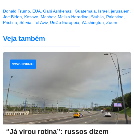
Donald Trump
,
EUA
,
Gabi Ashkenazi
,
Guatemala
,
Israel
,
jerusalém
,
Joe Biden
,
Kosovo
,
Mashav
,
Meliza Haradinaj-Stublla
,
Palestina
,
Pristina
,
Sérvia
,
Tel Aviv
,
União Europeia
,
Washington
,
Zoom
Veja também
NOVO NORMAL
“Já virou rotina”: russos dizem