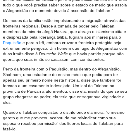
tudo o que você precisa saber sobre o estado de medo que assola
o Afeganistão no momento devido à ascensão do Taleban.”
Os medos da família estão impulsionando a migração através das
fronteiras regionais. Desde a tomada de poder pelo Taleban,
membros da minoria afegã Hazara, que abraça o islamismo xiita e
é desprezada pela liderança talibã, fugiram aos milhares para o
Paquistão
e para o Irã, embora cruzar a fronteira protegida seja
extremamente perigoso. Um homem que fugiu do Afeganistão com
duas irmãs disse à
Deutsche Welle
que havia partido porque não
queria que suas irmãs se casassem com combatentes.
Perto da fronteira com o Paquistão, mas dentro do Afeganistão,
Shabnam, uma estudante do ensino médio que pediu para ter
apenas seu primeiro nome nesta história, disse que também foi
forçada a um casamento indesejado. Um leal do Taleban na
província de Parwan a atormentou, disse ela, insistindo que se seu
grupo chegasse ao poder, ela teria que entregar sua virgindade a
eles.
Quando o Taleban conquistou o distrito onde ela mora, “o mesmo
garoto que me provocou acabou de me reivindicar como sua
esposa e recebeu permissão” dos líderes locais do Taleban para
fazê-lo.