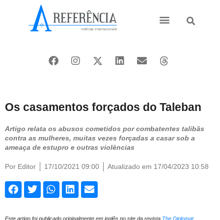
Ásia e Pacífico
Oriente Médio
Os casamentos forçados do Taleban
Artigo relata os abusos cometidos por combatentes talibãs
contra as mulheres, muitas vezes forçadas a casar sob a
ameaça de estupro e outras violências
Por
Editor
17/10/2021 09:00
Atualizado em 17/04/2023 10:58
Este artigo foi publicado originalmente em inglês no site da revista
The Diplomat