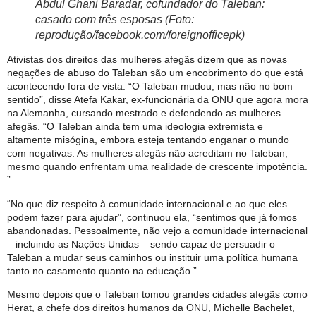
Abdul Ghani Baradar, cofundador do Taleban:
casado com três esposas (Foto:
reprodução/facebook.com/foreignofficepk)
Ativistas dos direitos das mulheres afegãs dizem que as novas
negações de abuso do Taleban são um encobrimento do que está
acontecendo fora de vista. “O Taleban mudou, mas não no bom
sentido”, disse Atefa Kakar, ex-funcionária da ONU que agora mora
na Alemanha, cursando mestrado e defendendo as mulheres
afegãs. “O Taleban ainda tem uma ideologia extremista e
altamente misógina, embora esteja tentando enganar o mundo
com negativas. As mulheres afegãs não acreditam no Taleban,
mesmo quando enfrentam uma realidade de crescente impotência.
”
“No que diz respeito à comunidade internacional e ao que eles
podem fazer para ajudar”, continuou ela, “sentimos que já fomos
abandonadas. Pessoalmente, não vejo a comunidade internacional
– incluindo as Nações Unidas – sendo capaz de persuadir o
Taleban a mudar seus caminhos ou instituir uma política humana
tanto no casamento quanto na educação ”.
Mesmo depois que o Taleban tomou grandes cidades afegãs como
Herat, a chefe dos direitos humanos da ONU, Michelle Bachelet,