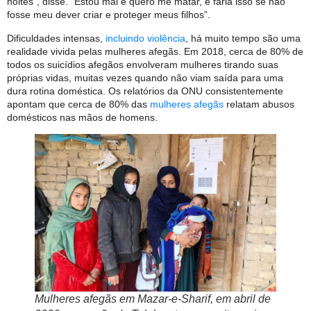
noites”, disse. “Estou mal e quero me matar, e faria isso se não
fosse meu dever criar e proteger meus filhos”.
Dificuldades intensas,
incluindo violência
, há muito tempo são uma
realidade vivida pelas mulheres afegãs. Em 2018, cerca de 80% de
todos os suicídios afegãos envolveram mulheres tirando suas
próprias vidas, muitas vezes quando não viam saída para uma
dura rotina doméstica. Os relatórios da ONU consistentemente
apontam que cerca de 80% das
mulheres afegãs
relatam abusos
domésticos nas mãos de homens.
Mulheres afegãs em Mazar-e-Sharif, em abril de