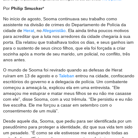
Por
Philip Smucker
*
No início de agosto, Sooma continuava seu trabalho como
assistente na divisão de crimes do Departamento de Polícia da
cidade de
Herat
, no
Afeganistão
. Ela ainda tinha poucos motivos
para acreditar que a luta nos arredores da cidade chegaria à sua
porta. Ela relatou que trabalhava todos os dias, e seus ganhos iam
para o sustento de seus cinco filhos, que ela foi forçada a criar
sozinha após a morte de seu marido, um policial, no conflito, três
anos antes.
O mundo de Sooma foi revirado quando as defesas de Herat
ruíram em 13 de agosto e o
Taleban
entrou na cidade, confiscando
escritórios do governo e a delegacia de polícia. Um combatente
começou a ameaçá-la, explicou ela em uma entrevista. “Ele
ameaçou me estuprar e matar meus filhos se eu não me casasse
com ele”, disse Sooma, com a voz trêmula. “Ele persistiu e eu não
tive escolha. Ele me forçou a casar em setembro com o
consentimento de um mulá”.
Desde aquele dia, Sooma, que pediu para ser identificada por um
pseudônimo para proteger a identidade, diz que sua vida tem sido
um pesadelo. “É como se ele estivesse me estuprando todas as