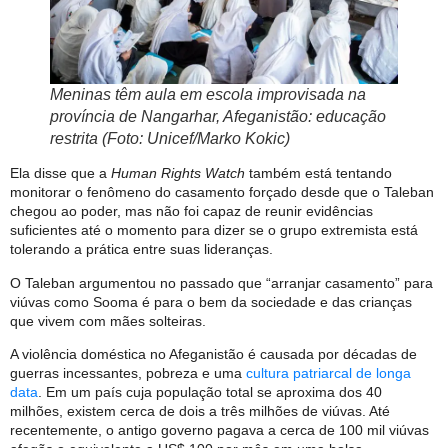
Meninas têm aula em escola improvisada na
província de Nangarhar, Afeganistão: educação
restrita (Foto: Unicef/Marko Kokic)
Ela disse que a
Human Rights Watch
também está tentando
monitorar o fenômeno do casamento forçado desde que o Taleban
chegou ao poder, mas não foi capaz de reunir evidências
suficientes até o momento para dizer se o grupo extremista está
tolerando a prática entre suas lideranças.
O Taleban argumentou no passado que “arranjar casamento” para
viúvas como Sooma é para o bem da sociedade e das crianças
que vivem com mães solteiras.
A violência doméstica no Afeganistão é causada por décadas de
guerras incessantes, pobreza e uma
cultura patriarcal de longa
data
. Em um país cuja população total se aproxima dos 40
milhões, existem cerca de dois a três milhões de viúvas. Até
recentemente, o antigo governo pagava a cerca de 100 mil viúvas