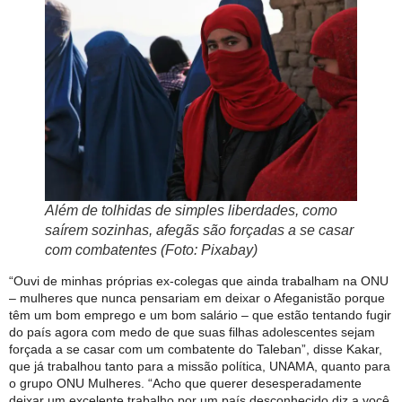
Além de tolhidas de simples liberdades, como
saírem sozinhas, afegãs são forçadas a se casar
com combatentes (Foto: Pixabay)
“Ouvi de minhas próprias ex-colegas que ainda trabalham na ONU
– mulheres que nunca pensariam em deixar o Afeganistão porque
têm um bom emprego e um bom salário – que estão tentando fugir
do país agora com medo de que suas filhas adolescentes sejam
forçada a se casar com um combatente do Taleban”, disse Kakar,
que já trabalhou tanto para a missão política, UNAMA, quanto para
o grupo ONU Mulheres. “Acho que querer desesperadamente
deixar um excelente trabalho por um país desconhecido diz a você