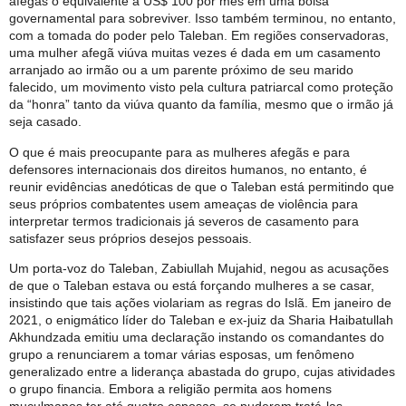
afegãs o equivalente a US$ 100 por mês em uma bolsa
governamental para sobreviver. Isso também terminou, no entanto,
com a tomada do poder pelo Taleban. Em regiões conservadoras,
uma mulher afegã viúva muitas vezes é dada em um casamento
arranjado ao irmão ou a um parente próximo de seu marido
falecido, um movimento visto pela cultura patriarcal como proteção
da “honra” tanto da viúva quanto da família, mesmo que o irmão já
seja casado.
O que é mais preocupante para as mulheres afegãs e para
defensores internacionais dos direitos humanos, no entanto, é
reunir evidências anedóticas de que o Taleban está permitindo que
seus próprios combatentes usem ameaças de violência para
interpretar termos tradicionais já severos de casamento para
satisfazer seus próprios desejos pessoais.
Um porta-voz do Taleban, Zabiullah Mujahid, negou as acusações
de que o Taleban estava ou está forçando mulheres a se casar,
insistindo que tais ações violariam as regras do Islã. Em janeiro de
2021, o enigmático líder do Taleban e ex-juiz da Sharia Haibatullah
Akhundzada emitiu uma declaração instando os comandantes do
grupo a renunciarem a tomar várias esposas, um fenômeno
generalizado entre a liderança abastada do grupo, cujas atividades
o grupo financia. Embora a religião permita aos homens
muçulmanos ter até quatro esposas, se puderem tratá-las