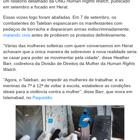
um relatório detalhado da ONG
Human Rights Watch
, publicado
em setembro e focado em Herat.
Essas vozes logo foram abafadas. Em 7 de setembro, os
combatentes do Taleban espancaram os manifestantes com
pedaços de borracha e dispararam armas indiscriminadamente,
matando civis
antes de proibirem os protestos definitivamente.
“Várias das mulheres solteiras com quem conversamos em Herat
achavam que a única maneira de sobreviver à nova realidade seria
se casar para poder se movimentar pela cidade”, disse Heather
Barr, codiretora da Divisão de Direitos da Mulher da
Human Rights
Watch
.
“Agora, o Taleban, ao impedir as mulheres de trabalhar, e as
meninas da 7ª à 12ª de voltar à escola, estabelece as condições
ideais para a violência contra a mulher”, disse Barr, que mora em
Islamabad, no
Paquistão
.