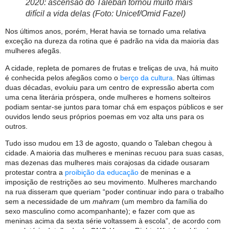
2020: ascensão do Taleban tornou muito mais
difícil a vida delas (Foto: Unicef/Omid Fazel)
Nos últimos anos, porém, Herat havia se tornado uma relativa
exceção na dureza da rotina que é padrão na vida da maioria das
mulheres afegãs.
A cidade, repleta de pomares de frutas e treliças de uva, há muito
é conhecida pelos afegãos como o
berço da cultura
. Nas últimas
duas décadas, evoluiu para um centro de expressão aberta com
uma cena literária próspera, onde mulheres e homens solteiros
podiam sentar-se juntos para tomar chá em espaços públicos e ser
ouvidos lendo seus próprios poemas em voz alta uns para os
outros.
Tudo isso mudou em 13 de agosto, quando o Taleban chegou à
cidade. A maioria das mulheres e meninas recuou para suas casas,
mas dezenas das mulheres mais corajosas da cidade ousaram
protestar contra a
proibição da educação
de meninas e a
imposição de restrições ao seu movimento. Mulheres marchando
na rua disseram que queriam “poder continuar indo para o trabalho
sem a necessidade de um
mahram
(um membro da família do
sexo masculino como acompanhante); e fazer com que as
meninas acima da sexta série voltassem à escola”, de acordo com