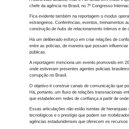
chefe da agência no Brasil, no 7º Congresso Interna
Fica evidente também na reportagem o
modus opera
estrangeiros. Conferências, eventos, treinamentos a
construção de
hubs
de relacionamento íntimos e de c
Há um deliberado esforço em criar relações de confia
entre as polícias, de maneira que possam influenciar o
públicas.
A reportagem menciona um evento promovido em 201
onde estiveram presentes agentes policiais brasileir
corrupção no Brasil.
O objetivo é construir canais de comunicação que p
Há, portanto, um fluxo de relações transnacionais ent
que estabelecem redes de confiança a partir de ond
Essas articulações não estão isentas de hierarquias
tecnológicos e o prestígio que podem ser mobilizad
agências estadunidenses que oferecem es recursos e 