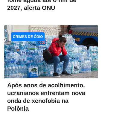
fome aguda até o fim de
2027, alerta ONU
CRIMES DE ÓDIO
Após anos de acolhimento,
ucranianos enfrentam nova
onda de xenofobia na
Polônia