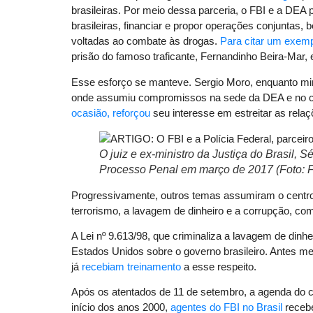
brasileiras. Por meio dessa parceria, o FBI e a DEA p
brasileiras, financiar e propor operações conjuntas, 
voltadas ao combate às drogas.
Para citar um exem
prisão do famoso traficante, Fernandinho Beira-Mar,
Esse esforço se manteve. Sergio Moro, enquanto min
onde assumiu compromissos na sede da DEA e no cent
ocasião, reforçou
seu interesse em estreitar as relaçõ
O juiz e ex-ministro da Justiça do Brasil,
Processo Penal em março de 2017 (Foto: F
Progressivamente, outros temas assumiram o centro
terrorismo, a lavagem de dinheiro e a corrupção, co
A Lei nº 9.613/98, que criminaliza a lavagem de dinh
Estados Unidos sobre o governo brasileiro. Antes me
já
recebiam treinamento
a esse respeito.
Após os atentados de 11 de setembro, a agenda do c
início dos anos 2000,
agentes do FBI no Brasil
receb