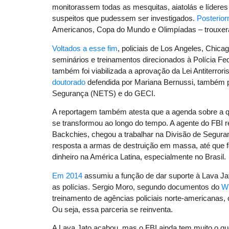
monitorassem todas as mesquitas, aiatolás e lídere
suspeitos que pudessem ser investigados.
Posterio
Americanos, Copa do Mundo e Olimpíadas – trouxer
Voltados a esse fim
, policiais de Los Angeles, Chic
seminários e treinamentos direcionados à Polícia Fe
também foi viabilizada a aprovação da Lei Antiterrori
doutorado
defendida por Mariana Bernussi, também 
Segurança (NETS) e do GECI.
A reportagem também atesta que a agenda sobre a qua
se transformou ao longo do tempo. A agente do FBI r
Backchies, chegou a trabalhar na Divisão de Segura
resposta a armas de destruição em massa, até que f
dinheiro na América Latina, especialmente no Brasil.
Em 2014
assumiu a função de dar suporte à Lava Jat
as polícias. Sergio Moro, segundo documentos do
Wi
treinamento de agências policiais norte-americanas,
Ou seja, essa parceria se reinventa.
A Lava Jato acabou, mas o FBI ainda tem muito o que