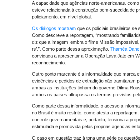
A capacidade que agências norte-americanas, como o
esteve relacionada à construção bem-sucedida de pre
policiamento, em nível global.
Os diálogos mostram
que os policiais brasileiros s
Como descreve a reportagem, “mostrando familiarid
diz que a imagem lembra o filme Missão Impossível, e
rs’.”. Como parte dessa aproximação,
Thaméa Dane
convidada a apresentar a Operação Lava Jato em Wa
reconhecimento.
Outro ponto marcante é a informalidade que marca es
evidências e pedidos de extradição não tramitaram pe
ambas as instituições tinham do governo Dilma Rouss
ambos os países ultrapassa os termos previstos pelo
Como parte dessa informalidade, o acesso a informa
no Brasil é muito restrito, como atesta a reportage
controle governamentais e, portanto, tensiona a pr
estimulada e promovida pelas próprias agências estat
O caso em questão traz à tona uma série de questõe