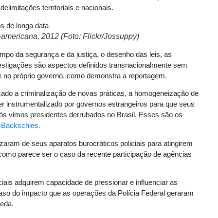
limitações territoriais e nacionais.
-americana, 2012 (Foto: Flickr/Jossuppy)
ampo da segurança e da justiça, o desenho das leis, as
vestigações são aspectos definidos transnacionalmente sem
é no próprio governo, como demonstra a reportagem.
izado a criminalização de novas práticas, a homogeneização de
 ser instrumentalizado por governos estrangeiros para que seus
 “Nós vimos presidentes derrubados no Brasil. Esses são os
 Backschies.
zaram de seus aparatos burocráticos policiais para atingirem
, como parece ser o caso da recente participação de agências
iais adquirem capacidade de pressionar e influenciar as
caso do impacto que as operações da Polícia Federal geraram
ueda.