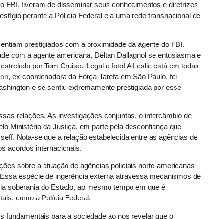
 FBI, tiveram de disseminar seus conhecimentos e diretrizes
stígio perante a Polícia Federal e a uma rede transnacional de
e sentiam prestigiados com a proximidade da agente do FBI.
ade com a agente americana, Deltan Dallagnol se entusiasma e
strelado por Tom Cruise. ‘Legal a foto! A Leslie está em todas
lon
, ex-coordenadora da Força-Tarefa em São Paulo, foi
shington e se sentiu extremamente prestigiada por esse
sas relações. As investigações conjuntas, o intercâmbio de
lo Ministério da Justiça, em parte pela desconfiança que
eff. Nota-se que a relação estabelecida entre as agências de
s acordos internacionais.
ções sobre a atuação de agências policiais norte-americanas
m. Essa espécie de ingerência externa atravessa mecanismos de
ópria soberania do Estado, ao mesmo tempo em que é
ais, como a Polícia Federal.
s fundamentais para a sociedade ao nos revelar que o