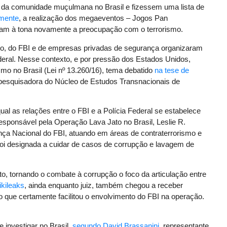
s da comunidade muçulmana no Brasil e fizessem uma lista de
rmente
, a realização dos megaeventos – Jogos Pan
am à tona novamente a preocupação com o terrorismo.
ago, do FBI e de empresas privadas de segurança organizaram
deral. Nesse contexto, e por pressão dos Estados Unidos,
smo no Brasil (Lei nº 13.260/16), tema debatido
na tese de
pesquisadora do Núcleo de Estudos Transnacionais de
l as relações entre o FBI e a Polícia Federal se estabelece
esponsável pela Operação Lava Jato no Brasil, Leslie R.
nça Nacional do FBI, atuando em áreas de contraterrorismo e
oi designada a cuidar de casos de corrupção e lavagem de
o, tornando o combate à corrupção o foco da articulação entre
kileaks
, ainda enquanto juiz, também chegou a receber
 o que certamente facilitou o envolvimento do FBI na operação.
 investigar no Brasil,
segundo David Brassanini
, representante