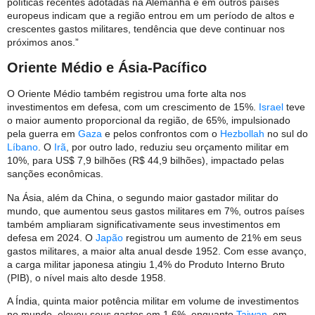
políticas recentes adotadas na Alemanha e em outros países
europeus indicam que a região entrou em um período de altos e
crescentes gastos militares, tendência que deve continuar nos
próximos anos.”
Oriente Médio e Ásia-Pacífico
O Oriente Médio também registrou uma forte alta nos
investimentos em defesa, com um crescimento de 15%.
Israel
teve
o maior aumento proporcional da região, de 65%, impulsionado
pela guerra em
Gaza
e pelos confrontos com o
Hezbollah
no sul do
Líbano
. O
Irã
, por outro lado, reduziu seu orçamento militar em
10%, para US$ 7,9 bilhões (R$ 44,9 bilhões), impactado pelas
sanções econômicas.
Na Ásia, além da China, o segundo maior gastador militar do
mundo, que aumentou seus gastos militares em 7%, outros países
também ampliaram significativamente seus investimentos em
defesa em 2024. O
Japão
registrou um aumento de 21% em seus
gastos militares, a maior alta anual desde 1952. Com esse avanço,
a carga militar japonesa atingiu 1,4% do Produto Interno Bruto
(PIB), o nível mais alto desde 1958.
A Índia, quinta maior potência militar em volume de investimentos
no mundo, elevou seus gastos em 1,6%, enquanto
Taiwan
, em