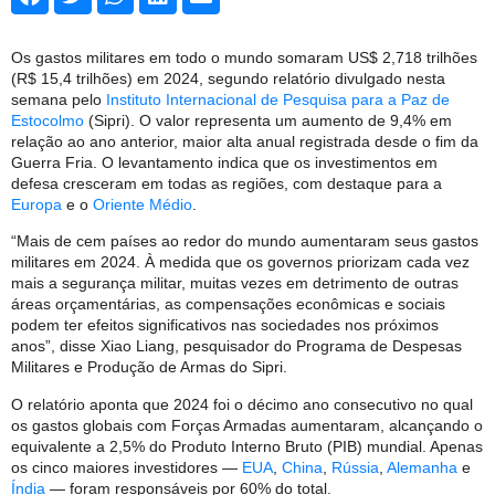
Os gastos militares em todo o mundo somaram US$ 2,718 trilhões
(R$ 15,4 trilhões) em 2024, segundo relatório divulgado nesta
semana pelo
Instituto Internacional de Pesquisa para a Paz de
Estocolmo
(Sipri). O valor representa um aumento de 9,4% em
relação ao ano anterior, maior alta anual registrada desde o fim da
Guerra Fria. O levantamento indica que os investimentos em
defesa cresceram em todas as regiões, com destaque para a
Europa
e o
Oriente Médio
.
“Mais de cem países ao redor do mundo aumentaram seus gastos
militares em 2024. À medida que os governos priorizam cada vez
mais a segurança militar, muitas vezes em detrimento de outras
áreas orçamentárias, as compensações econômicas e sociais
podem ter efeitos significativos nas sociedades nos próximos
anos”, disse Xiao Liang, pesquisador do Programa de Despesas
Militares e Produção de Armas do Sipri.
O relatório aponta que 2024 foi o décimo ano consecutivo no qual
os gastos globais com Forças Armadas aumentaram, alcançando o
equivalente a 2,5% do Produto Interno Bruto (PIB) mundial. Apenas
os cinco maiores investidores —
EUA
,
China
,
Rússia
,
Alemanha
e
Índia
— foram responsáveis por 60% do total.