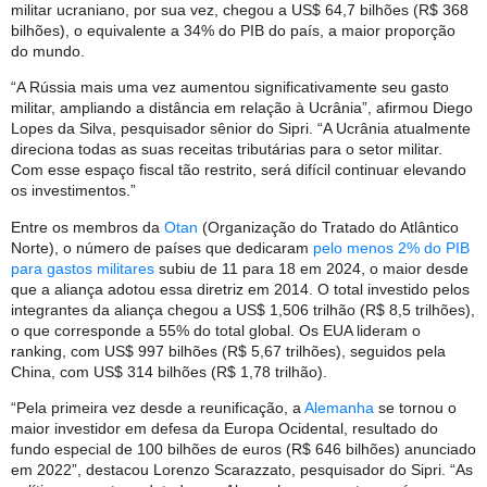
militar ucraniano, por sua vez, chegou a US$ 64,7 bilhões (R$ 368
bilhões), o equivalente a 34% do PIB do país, a maior proporção
do mundo.
“A Rússia mais uma vez aumentou significativamente seu gasto
militar, ampliando a distância em relação à Ucrânia”, afirmou Diego
Lopes da Silva, pesquisador sênior do Sipri. “A Ucrânia atualmente
direciona todas as suas receitas tributárias para o setor militar.
Com esse espaço fiscal tão restrito, será difícil continuar elevando
os investimentos.”
Entre os membros da
Otan
(Organização do Tratado do Atlântico
Norte), o número de países que dedicaram
pelo menos 2% do PIB
para gastos militares
subiu de 11 para 18 em 2024, o maior desde
que a aliança adotou essa diretriz em 2014. O total investido pelos
integrantes da aliança chegou a US$ 1,506 trilhão (R$ 8,5 trilhões),
o que corresponde a 55% do total global. Os EUA lideram o
ranking, com US$ 997 bilhões (R$ 5,67 trilhões), seguidos pela
China, com US$ 314 bilhões (R$ 1,78 trilhão).
“Pela primeira vez desde a reunificação, a
Alemanha
se tornou o
maior investidor em defesa da Europa Ocidental, resultado do
fundo especial de 100 bilhões de euros (R$ 646 bilhões) anunciado
em 2022”, destacou Lorenzo Scarazzato, pesquisador do Sipri. “As