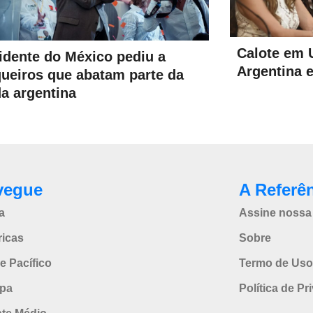
Calote em 
idente do México pediu a
Argentina 
ueiros que abatam parte da
da argentina
vegue
A Referê
a
Assine nossa 
icas
Sobre
e Pacífico
Termo de Uso
pa
Política de Pr