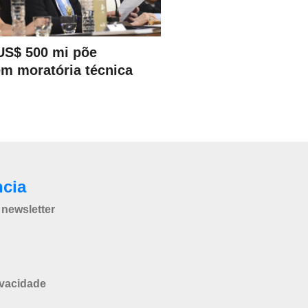
US$ 500 mi põe
em moratória técnica
ncia
newsletter
ivacidade